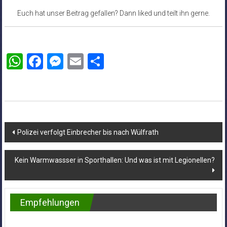
Euch hat unser Beitrag gefallen? Dann liked und teilt ihn gerne.
WhatsApp
Facebook
Messenger
Email
Teilen
Beitragsnavigation
Polizei verfolgt Einbrecher bis nach Wülfrath
Kein Warmwassser in Sporthallen: Und was ist mit Legionellen?
Empfehlungen