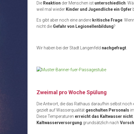
Die
Reaktion
der Menschen ist
unterschiedlich
: Wä
weil mal wieder
Kinder und Jugendliche ein Opfer
b
Es gibt aber noch eine andere
kritische Frage
: Wen
nicht die
Gefahr von Legionellenbildung
?
Wir haben bei der Stadt Langenfeld
nachgefragt
.
Zweimal pro Woche Spülung
Die Antwort, die das Rathaus daraufhin selbst noch ei
gezielt auf Wasserqualität
geschulten Personals
i
Diese Temperaturen
erreicht das Kaltwasser nicht
Kaltwasserversorgung
grundsätzlich nach
Vorsch