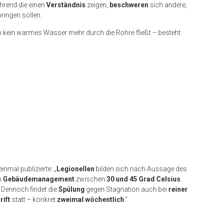
hrend die einen
Verständnis
zeigen,
beschweren
sich andere,
ringen sollen.
n kein warmes Wasser mehr durch die Rohre fließt – besteht
nmal publizierte: „
Legionellen
bilden sich nach Aussage des
m
Gebäudemanagement
zwischen
30 und 45 Grad Celsius
.
. Dennoch findet die
Spülung
gegen Stagnation auch bei
reiner
rift
statt – konkret
zweimal wöchentlich
.“