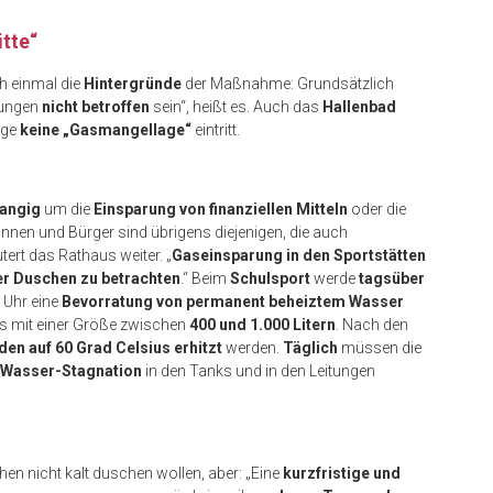
tte“
h einmal die
Hintergründe
der Maßnahme: Grundsätzlich
rungen
nicht betroffen
sein“, heißt es. Auch das
Hallenbad
nge
keine „Gasmangellage“
eintritt.
rangig
um die
Einsparung von finanziellen Mitteln
oder die
innen und Bürger sind übrigens diejenigen, die auch
äutert das Rathaus weiter. „
Gaseinsparung in den Sportstätten
er Duschen zu betrachten
.“ Beim
Schulsport
werde
tagsüber
 Uhr eine
Bevorratung von permanent beheiztem Wasser
ks mit einer Größe zwischen
400 und 1.000 Litern
. Nach den
en auf 60 Grad Celsius erhitzt
werden.
Täglich
müssen die
 Wasser-Stagnation
in den Tanks und in den Leitungen
hen nicht kalt duschen wollen, aber: „Eine
kurzfristige und