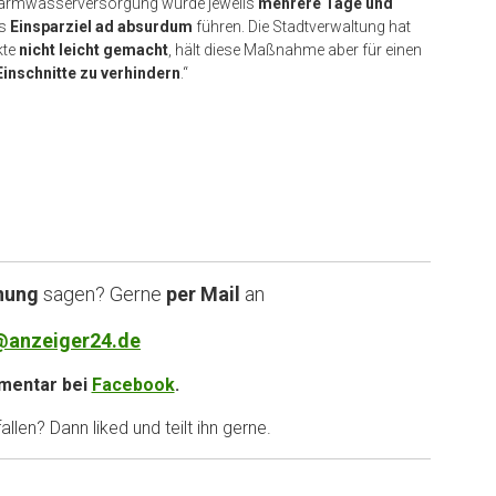
armwasserversorgung würde jeweils
mehrere Tage und
s
Einsparziel ad absurdum
führen. Die Stadtverwaltung hat
kte
nicht leicht gemacht
, hält diese Maßnahme aber für einen
inschnitte zu verhindern
.“
nung
sagen? Gerne
per Mail
an
@anzeiger24.de
entar bei
Facebook
.
llen? Dann liked und teilt ihn gerne.