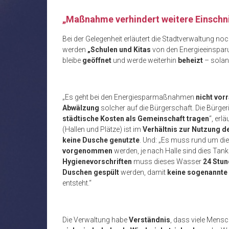
„Maßnahme verhindert weitere Einschni
Bei der Gelegenheit erläutert die Stadtverwaltung noc
werden
„Schulen und Kitas
von den Energieeinspa
bleibe
geöffnet
und werde weiterhin
beheizt
– sola
„Es geht bei den Energiesparmaßnahmen
nicht vor
Abwälzung
solcher auf die Bürgerschaft. Die Bürger
städtische Kosten als Gemeinschaft tragen
“, erl
(Hallen und Plätze) ist im
Verhältnis zur Nutzung d
keine Dusche genutzte
. Und: „Es muss rund um die
vorgenommen
werden, je nach Halle sind dies Tan
Hygienevorschriften
muss dieses Wasser
24 Stund
Duschen gespült
werden, damit
keine sogenannte
entsteht.“
Die Verwaltung habe
Verständnis
, dass viele Mensc