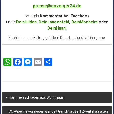
presse@anzeiger24.de
oder als
Kommentar bei
Facebook
unter
DeinHilden
,
DeinLangenfeld
,
DeinMonheim
oder
DeinHaan
.
Euch hat unser Beitrag gefallen? Dann liked und teilt ihn gerne.
WhatsApp
Facebook
Messenger
Email
Teilen
Beitragsnavigation
Flammen schlagen aus Wohnhaus
CO-Pipeline vor neuer Wende? Gericht äußert Zweifel an alten