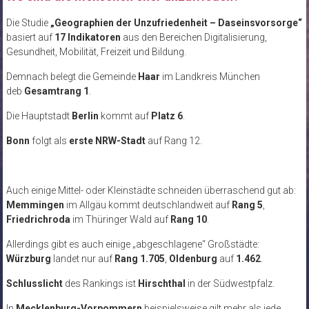
Die Studie
„Geographien der Unzufriedenheit – Daseinsvorsorge“
basiert auf
17 Indikatoren
aus den Bereichen Digitalisierung,
Gesundheit, Mobilität, Freizeit und Bildung.
Demnach belegt die Gemeinde
Haar
im Landkreis München
deb
Gesamtrang 1
.
Die Hauptstadt
Berlin
kommt auf
Platz 6
.
Bonn
folgt als
erste NRW-Stadt
auf Rang 12.
Auch einige Mittel- oder Kleinstädte schneiden überraschend gut ab:
Memmingen
im Allgäu kommt deutschlandweit auf
Rang 5
,
Friedrichroda
im Thüringer Wald auf
Rang 10
.
Allerdings gibt es auch einige „abgeschlagene“ Großstädte:
Würzburg
landet nur auf
Rang 1.705
,
Oldenburg
auf
1.462
.
Schlusslicht
des Rankings ist
Hirschthal
in der Südwestpfalz.
In
Mecklenburg-Vorpommern
beispielsweise gilt mehr als jede