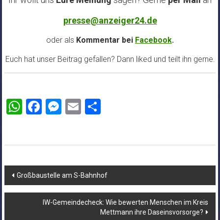
presse@anzeiger24.de
oder als
Kommentar bei
Facebook
.
Euch hat unser Beitrag gefallen? Dann liked und teilt ihn gerne.
WhatsApp
Facebook
Messenger
Email
Teilen
Beitragsnavigation
Großbaustelle am S-Bahnhof
IW-Gemeindecheck: Wie bewerten Menschen im Kreis
Mettmann ihre Daseinsvorsorge?