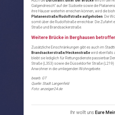
Auch die
Durchfahrt unter der Brücke
wird in den
Galgendriesch“ auf der Südseite sowie die Platane
ihre Häuser weiterhin erreichen können, wird die bis
Platanenstraße/Rudolfstraße aufgehoben
. Die W
somit über die Rudolfstraße erreichbar. Die Zufahrt 
Straße und Brandsackerstraße.
Weitere Brücke in Berghausen betroffe
Zusätzliche Einschränkungen gibt es auch im Stadtt
Brandsackerstraße/Heckenstraße
wird ebenfalls
bleibt sie lediglich für Rettungsdienste passierbar.
Straße (L353) sowie die Düsseldorfer Straße (L219
Anwohner in die umliegenden Wohngebiete.
bearb. GT
Quelle: Stadt Langenfeld
Foto: anzeiger24.de
Ihr wollt uns
Eure Mei