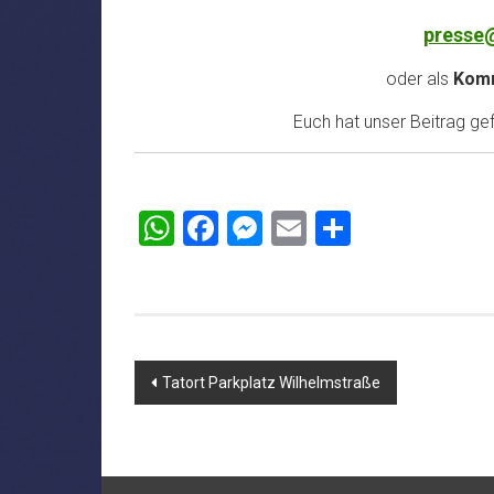
presse
oder als
Komm
Euch hat unser Beitrag gefa
WhatsApp
Facebook
Messenger
Email
Teilen
Beitragsnavigation
Tatort Parkplatz Wilhelmstraße