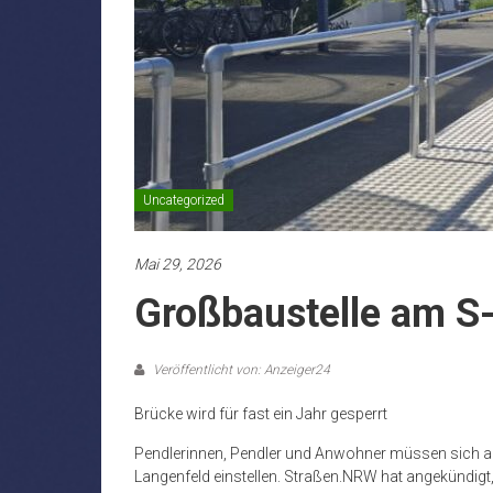
Uncategorized
Mai 29, 2026
Großbaustelle am S
Veröffentlicht von: Anzeiger24
Brücke wird für fast ein Jahr gesperrt
Pendlerinnen, Pendler und Anwohner müssen sich 
Langenfeld einstellen. Straßen.NRW hat angekündigt,