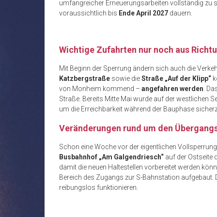
umfangreicher Erneuerungsarbeiten vollständig zu s
voraussichtlich bis
Ende April 2027
dauern.
Wichtige Zufahrten nur noch aus Richt
Mit Beginn der Sperrung ändern sich auch die Verke
Katzbergstraße
sowie die
Straße „Auf der Klipp“
k
von Monheim kommend –
angefahren werden
. Da
Straße. Bereits Mitte Mai wurde auf der westlichen Se
um die Erreichbarkeit während der Bauphase sicherz
Veränderungen rund um den Übergang
Schon eine Woche vor der eigentlichen Vollsperrung
Busbahnhof „Am Galgendriesch“
auf der Ostseite
damit die neuen Haltestellen vorbereitet werden kön
Bereich des Zugangs zur S-Bahnstation aufgebaut. 
reibungslos funktionieren.