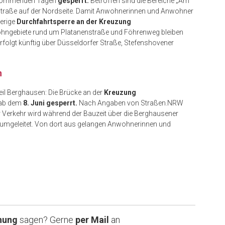
 kommenden Tagen
gesperrt.
Betroffen sind die Bereiche „Am
nstraße auf der Nordseite. Damit Anwohnerinnen und Anwohner
herige
Durchfahrtsperre an der Kreuzung
ohngebiete rund um Platanenstraße und Föhrenweg bleiben
erfolgt künftig über Düsseldorfer Straße, Stefenshovener
n
eil Berghausen: Die Brücke an der
Kreuzung
 ab dem
8. Juni gesperrt.
Nach Angaben von Straßen.NRW
Der Verkehr wird während der Bauzeit über die Berghausener
) umgeleitet. Von dort aus gelangen Anwohnerinnen und
nung
sagen? Gerne
per Mail
an