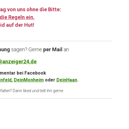
ag von uns ohne die Bitte:
die Regeln ein.
id auf der Hut!
……
nung
sagen? Gerne
per Mail
an
@anzeiger24.de
entar bei
Facebook
nfeld
,
DeinMonheim
oder
DeinHaan
.
allen? Dann liked und teilt ihn gerne.