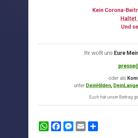
Kein Corona-Beitr
Haltet 
Und se
Ihr wollt uns
Eure Mei
presse
oder als
Komm
unter
DeinHilden
,
DeinLange
Euch hat unser Beitrag gef
WhatsApp
Facebook
Messenger
Email
Teilen