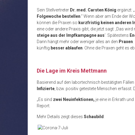
Sein Stellvertreter
Dr. med. Carsten König
ergänzt: 
Folgewoche bestellen
.“ Wenn aber am Ende der Wo
können die Praxen so
kurzfristig keinen anderen I
eine oder andere Praxis gibt, die jetzt sagt: ‚Das wir
steige aus der Impfkampagne aus
‘. Spätestens
En
Dann hängt mehr oder weniger alles an den
Praxen
.
künftig
besser ablaufen
. Ohne die Praxen geht es eb
.
Die Lage im Kreis Mettmann
Basierend auf den labortechnisch bestätigten Fällen
Infizierte
, bzw. positiv getestete Menschen erfasst. 
„Es sind
zwei Neuinfektionen,
je eine in Erkrath und
Report.
Mehr Details zeigt dieses
Schaubild
: