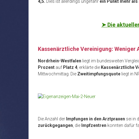
4,5.
Dies ist allerdings ungefähr
ein Punkt mehr al
➤
Die aktuelle
Kassenärztliche Vereinigung: Weniger
Nordrhein-Westfalen
liegt im bundesweiten Verglei
Prozent
auf
Platz 4
, erklärte die
Kassenärztliche V
Mittwochmittag. Die
Zweitimpfungsquote
liegt in 
Die Anzahl der
Impfungen in den Arztpraxen
sei in
zurückgegangen
, die
Impfzentren
konnten dafür f