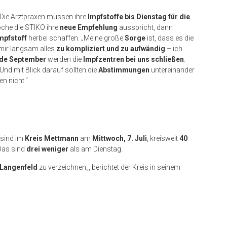
„Die Arztpraxen müssen ihre
Impfstoffe bis Dienstag für die
che die STIKO ihre
neue Empfehlung
ausspricht, dann
mpfstoff
herbei schaffen. „Meine große
Sorge
ist, dass es die
d mir langsam alles
zu kompliziert und zu aufwändig
– ich
de September
werden die
Impfzentren bei uns schließen
.
 Und mit Blick darauf sollten die
Abstimmungen
untereinander
en nicht.“
 sind im
Kreis Mettmann
am
Mittwoch, 7. Juli
, kreisweit
40
Das sind
drei weniger
als am Dienstag.
Langenfeld
zu verzeichnen
„
, berichtet der Kreis in seinem