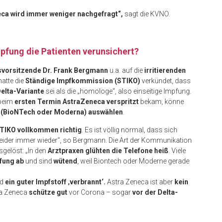
eca wird immer weniger nachgefragt“,
sagt die KVNO.
fung die Patienten verunsichert?
vorsitzende Dr. Frank Bergmann
u.a. auf die
irritierenden
atte die
Ständige Impfkommission (STIKO)
verkündet, dass
elta-Variante
sei als die „homologe“, also einseitige Impfung.
 beim
ersten Termin AstraZeneca verspritzt
bekam, könne
 (BioNTech oder Moderna) auswählen
.
TIKO vollkommen richtig
. Es ist völlig normal, dass sich
leider immer wieder“, so Bergmann. Die Art der Kommunikation
gelöst: „In den
Arztpraxen glühten die Telefone heiß
. Viele
fung ab
und sind
wütend
, weil Biontech oder Moderne gerade
rd
ein guter Impfstoff ‚verbrannt‘.
Astra Zeneca ist aber
kein
ra Zeneca
schütze gut
vor Corona – sogar
vor der Delta-