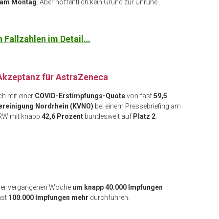
s am Montag
. Aber hoffentlich kein Grund zur Unruhe…
n Fallzahlen im Detail…
 Akzeptanz für AstraZeneca
ch mit einer
COVID-Erstimpfungs-Quote
von fast
59,5
ereinigung Nordrhein (KVNO)
bei einem Pressebriefing am
NRW mit knapp
42,6 Prozent
bundesweit auf
Platz 2
.
 der vergangenen Woche
um knapp 40.000 Impfungen
ast
100.000 Impfungen mehr
durchführen.