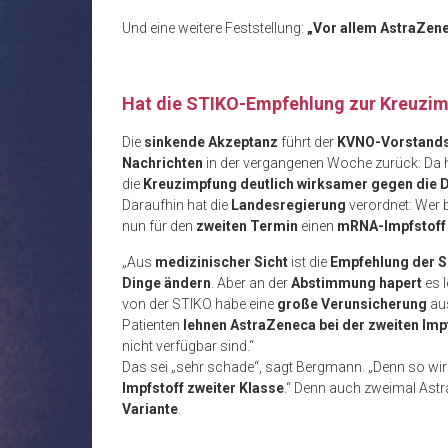
Und eine weitere Feststellung:
„Vor allem AstraZen
Hat die STIKO-Empfehlung zur Kreuzimp
Die
sinkende Akzeptanz
führt der
KVNO-Vorstands
Nachrichten
in der vergangenen Woche zurück: Da h
die
Kreuzimpfung
deutlich wirksamer gegen die D
Daraufhin hat die
Landesregierung
verordnet: Wer
nun für den
zweiten Termin
einen
mRNA-Impfstoff
„Aus
medizinischer Sicht
ist die
Empfehlung der S
Dinge ändern
. Aber an der
Abstimmung hapert
es 
von der STIKO habe eine
große Verunsicherung
aus
Patienten
lehnen AstraZeneca bei der zweiten Imp
nicht verfügbar sind.“
Das sei „sehr schade“, sagt Bergmann. „Denn so wi
Impfstoff zweiter Klasse
.“ Denn auch zweimal Ast
Variante
.