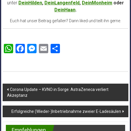
unter
DeinHilden
,
DeinLangenfeld
,
DeinMonheim
oder
DeinHaan
.
Euch hat unser Beitrag gefallen? Dann liked und teilt ihn gerne.
WhatsApp
Facebook
Messenger
Email
Teilen
Beitragsnavigation
Corona Update – KVNO in Sorge: AstraZeneca verliert
Akzeptanz
Erfolgreiche (Wieder-)Inbetriebnahme zweier E-Ladesäulen
Empfehlungen