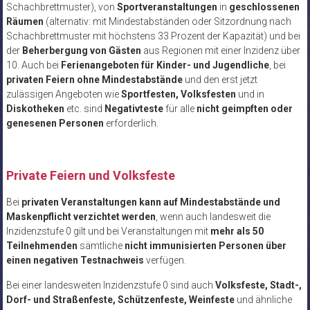
Schachbrettmuster), von
Sportveranstaltungen
in
geschlossenen
Räumen
(alternativ: mit Mindestabständen oder Sitzordnung nach
Schachbrettmuster mit höchstens 33 Prozent der Kapazität) und bei
der
Beherbergung von Gästen
aus Regionen mit einer Inzidenz über
10. Auch bei
Ferienangeboten für Kinder- und Jugendliche
, bei
privaten Feiern ohne Mindestabstände
und den erst jetzt
zulässigen Angeboten wie
Sportfesten, Volksfesten
und in
Diskotheken
etc. sind
Negativteste
für alle
nicht geimpften oder
genesenen Personen
erforderlich.
Private Feiern und Volksfeste
Bei
privaten Veranstaltungen kann auf Mindestabstände und
Maskenpflicht verzichtet werden
, wenn auch landesweit die
Inzidenzstufe 0 gilt und bei Veranstaltungen mit
mehr als 50
Teilnehmenden
sämtliche
nicht immunisierten Personen über
einen negativen Testnachweis
verfügen.
Bei einer landesweiten Inzidenzstufe 0 sind auch
Volksfeste, Stadt-,
Dorf- und Straßenfeste, Schützenfeste, Weinfeste
und ähnliche