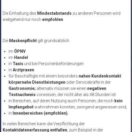
Die Einhaltung des
Mindestabstands
zu anderen Personen wird
weitgehend nur noch
empfohlen
.
Die
Maskenpflicht
gilt grundsätzlich
im
ÖPNV
im
Handel
in
Taxis
und bei Personenbeförderungen
in
Arztpraxen
für Beschäftigte mit einem besonders
nahen Kundenkontakt
:
körpernahe Dienstleistungen
oder Servicekräfte in der
Gastronomie;
alternativ müssen sie einen
negativen
Testnachweis
vorweisen, der nicht älter als 48 Stunden ist
in Bereichen, auf deren Nutzung auch Personen, die noch
kein
Impfangebot
wahrnehmen konnten, zwingend angewiesen sind,
in
Innenbereichen (empfohlen).
In vielen Bereichen kann die Verpflichtung der
Kontaktdatenerfassung entfallen
, zum Beispiel in der