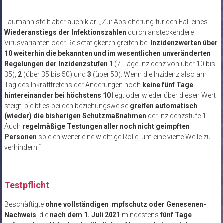
Laumann stellt aber auch klar: „Zur Absicherung für den Fall eines
Wiederanstiegs der Infektionszahlen
durch ansteckendere
Virusvarianten oder Reisetätigkeiten greifen bei
Inzidenzwerten über
10 weiterhin die bekannten und im wesentlichen unveränderten
Regelungen der Inzidenzstufen 1
(7-Tage-Inzidenz von über 10 bis
35),
2
(über 35 bis 50) und
3
(über 50). Wenn die Inzidenz also am
Tag des Inkrafttretens der Änderungen noch
keine fünf Tage
hintereinander bei höchstens 10
liegt oder wieder über diesen Wert
steigt, bleibt es bei den beziehungsweise
greifen automatisch
(wieder) die bisherigen Schutzmaßnahmen
der Inzidenzstufe 1.
Auch
regelmäßige Testungen aller noch nicht geimpften
Personen
spielen weiter eine wichtige Rolle, um eine vierte Welle zu
verhindern.“
Testpflicht
Beschäftigte
ohne vollständigen Impfschutz oder Genesenen-
Nachweis
, die
nach dem 1. Juli 2021
mindestens
fünf Tage