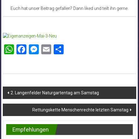
Euch hat unser Beitrag gefallen? Dann liked und teilt ihn gerne.
WhatsApp
Facebook
Messenger
Email
Teilen
Beitragsnavigation
2. Langenfelder Naturgartentag am Samstag
Rettungskette Menschenrechte letzten Samstag
Empfehlungen