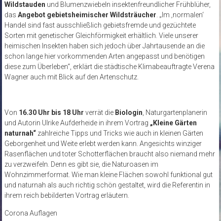
Wildstauden
und Blumenzwiebeln insektenfreundlicher Frühblüher,
das
Angebot gebietsheimischer Wildsträucher
. „Im ‚normalen‘
Handel sind fast ausschließlich gebietsfremde und gezüchtete
Sorten mit genetischer Gleichförmigkeit erhältlich. Viele unserer
heimischen Insekten haben sich jedoch über Jahrtausende an die
schon lange hier vorkommenden Arten angepasst und benötigen
diese zum Überleben“, erklärt die städtische Klimabeauftragte Verena
Wagner auch mit Blick auf den Artenschutz.
Von
16.30 Uhr bis 18 Uhr
verrät die
Biologin
, Naturgartenplanerin
und Autorin Ulrike Aufderheide in ihrem Vortrag
„Kleine Gärten
naturnah“
zahlreiche Tipps und Tricks wie auch in kleinen Gärten
Geborgenheit und Weite erlebt werden kann. Angesichts winziger
Rasenflächen und toter Schotterflächen braucht also niemand mehr
zu verzweifeln. Denn es gibt sie, die Naturoasen im
Wohnzimmerformat. Wie man kleine Flächen sowohl funktional gut
und naturnah als auch richtig schön gestaltet, wird die Referentin in
ihrem reich bebilderten Vortrag erläutern.
Corona Auflagen