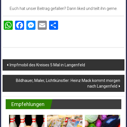
Euch hat unser Beitrag gefallen? Dann liked und teilt ihn gerne.
WhatsApp
Facebook
Messenger
Email
Teilen
Beitragsnavigation
Impfmobil des Kreises 5 Mal in Langenfeld
Bildhauer, Maler, Lichtkünstler: Heinz Mack kommt morgen
nach Langenfeld
Empfehlungen