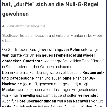
hat, „durfte“ sich an die Null-G-Regel
gewöhnen
Veröffentlicht von: Anzeiger24
Stadtfeste, Restaurantbesuche und Einkaufen − einfach alles wieder
erlaubt
Ob Stettin oder Danzig,
wer unlängst in Polen
unterwegs
war
,
durfte
vor Ort
ein neues Freiheitsgefühl wieder
entdecken
:
Stadtfeste
wie der große Holliday Park (Kirmes)
in Stettin oder der drei Wochen andauernde
Dominikanermarkt in Danzig waren voll besucht;
Restaurant-
und Cafébesuche
innen und außen
ohne
einen der
3G-
Nachweise
(geimpft, genesen oder getestet) möglich.
Masken
wurden − auch wenn das Tragen vorgeschrieben
war −
nur freiwillig
und damit äußerst selten
verwendet
.
Auch für
Hotelübernachtungen
war
kein Nachweis
vor Ort
nötig
. Ähnlich sah es bei der Ein- und Ausreise mit dem Auto