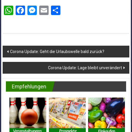
WhatsApp
Facebook
Messenger
Email
Teilen
Beitragsnavigation
Corona Update: Geht die Urlaubswelle bald zurück?
Corona Update: Lage bleibt unverändert
Empfehlungen