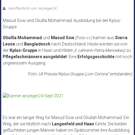
Veröffentlicht von: Anzeiger24
Masud Sow und Oliullla Mohammad: Ausbildung bei der Kplus-
Gruppe
Oliullla Mohammad
und
Masud Sow
(Foto v.r.)
kamen aus
Sierra
Leone
und
Bangladesch
nach Deutschland. Heute werden sie von
der
Kplus-Gruppe
in Haan und Hilden
(l. Lehrerin Petra Mennekes)
zu
Pflegefachmännern ausgebildet
. Eine
Erfolgsgeschichte
mit noch
ungewissem Ausgang.
Foto: Uli Preuss/Kplus Gruppe („vor Corona“ entstanden)
Es war ein langer Weg für Masud Sow und Oliullah Mohammad. Ein
Weg, der sie letztlich nach
Langenfeld und Haan
führte. Die beiden
geflüchteten jungen Männer haben im Spätsommer ihre Ausbildung