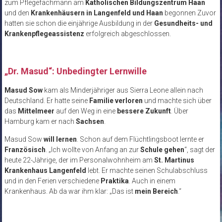
zum Pflegefachmann am
Katholischen Bildungszentrum Haan
und den
Krankenhäusern in Langenfeld und Haan
begonnen Zuvor
hatten sie schon die einjährige Ausbildung in der
Gesundheits- und
Krankenpflegeassistenz
erfolgreich abgeschlossen.
„Dr. Masud“: Unbedingter Lernwille
Masud Sow
kam als Minderjähriger aus Sierra Leone allein nach
Deutschland. Er hatte seine
Familie verloren
und machte sich über
das
Mittelmeer
auf den Weg in eine
bessere Zukunft
. Über
Hamburg kam er nach
Sachsen
.
Masud Sow
will lernen
. Schon auf dem Flüchtlingsboot lernte er
Französisch
. „Ich wollte von Anfang an zur
Schule gehen
“, sagt der
heute 22-Jährige, der im Personalwohnheim am
St. Martinus
Krankenhaus Langenfeld
lebt. Er machte seinen Schulabschluss
und in den Ferien verschiedene
Praktika
. Auch in einem
Krankenhaus. Ab da war ihm klar: „Das ist
mein Bereich
.“