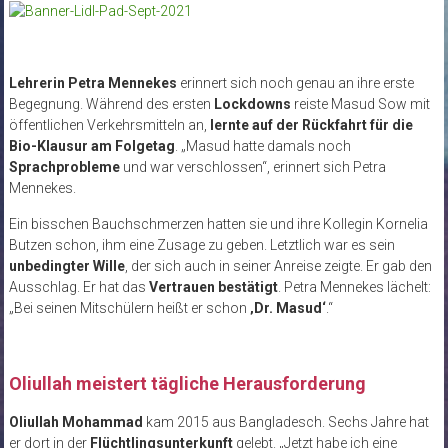
Lehrerin Petra Mennekes
erinnert sich noch genau an ihre erste
Begegnung. Während des ersten
Lockdowns
reiste Masud Sow mit
öffentlichen Verkehrsmitteln an,
lernte auf der Rückfahrt für die
Bio-Klausur am Folgetag
. „Masud hatte damals noch
Sprachprobleme
und war verschlossen“, erinnert sich Petra
Mennekes.
Ein bisschen Bauchschmerzen hatten sie und ihre Kollegin Kornelia
Butzen schon, ihm eine Zusage zu geben. Letztlich war es sein
unbedingter Wille
, der sich auch in seiner Anreise zeigte. Er gab den
Ausschlag. Er hat das
Vertrauen bestätigt
. Petra Mennekes lächelt:
„Bei seinen Mitschülern heißt er schon
‚Dr. Masud‘
.“
Oliullah meistert tägliche Herausforderung
Oliullah Mohammad
kam 2015 aus Bangladesch. Sechs Jahre hat
er dort in der
Flüchtlingsunterkunft
gelebt. „Jetzt habe ich eine