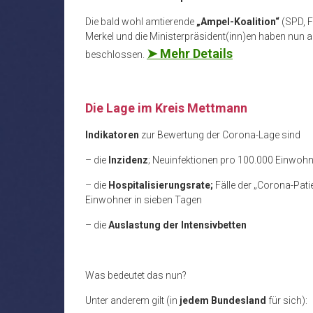
Die bald wohl amtierende
„Ampel-Koalition“
(SPD, F
Merkel und die Ministerpräsident(inn)en haben nun 
➤ Mehr Details
beschlossen.
Die Lage im Kreis Mettmann
Indikatoren
zur Bewertung der Corona-Lage sind
– die
Inzidenz
; Neuinfektionen pro 100.000 Einwohn
– die
Hospitalisierungsrate;
Fälle der „Corona-Pa
Einwohner in sieben Tagen
– die
Auslastung der Intensivbetten
Was bedeutet das nun?
Unter anderem gilt (in
jedem Bundesland
für sich):