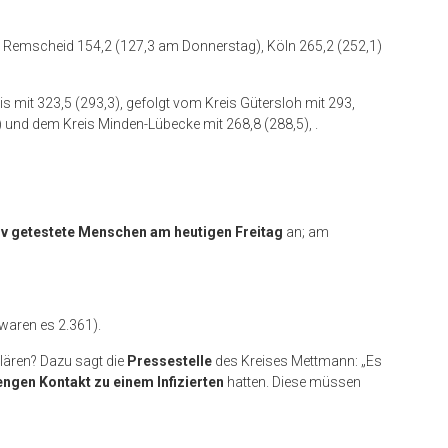
: Remscheid 154,2 (127,3 am Donnerstag), Köln 265,2 (252,1)
is mit 323,5 (293,3), gefolgt vom Kreis Gütersloh mit 293,
) und dem Kreis Minden-Lübecke mit 268,8 (288,5), .
itiv getestete Menschen am heutigen Freitag
an; am
aren es 2.361).
klären? Dazu sagt die
Pressestelle
des Kreises Mettmann: „Es
engen Kontakt zu einem Infizierten
hatten. Diese müssen