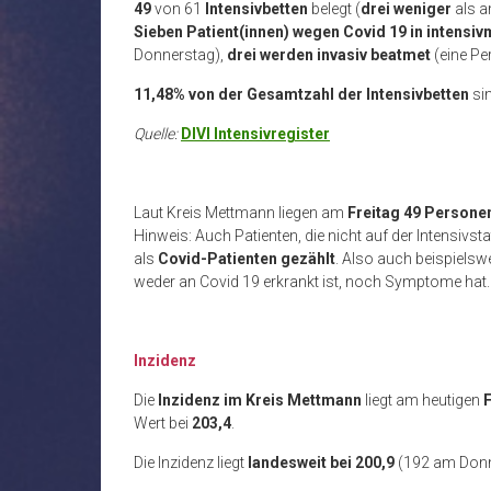
49
von 61
Intensivbetten
belegt (
drei weniger
als 
Sieben Patient(innen)
wegen Covid 19 in intensi
Donnerstag),
drei werden
invasiv beatmet
(eine P
11,48% von der Gesamtzahl der Intensivbetten
si
Quelle:
DIVI Intensivregister
Laut Kreis Mettmann liegen am
Freitag 49 Persone
Hinweis: Auch Patienten, die nicht auf der Intensivst
als
Covid-Patienten gezählt
. Also auch beispielswe
weder an Covid 19 erkrankt ist, noch Symptome hat
Inzidenz
Die
Inzidenz im Kreis Mettmann
liegt am heutigen
F
Wert bei
203,4
.
Die Inzidenz liegt
landesweit
bei 200,9
(192 am Donn