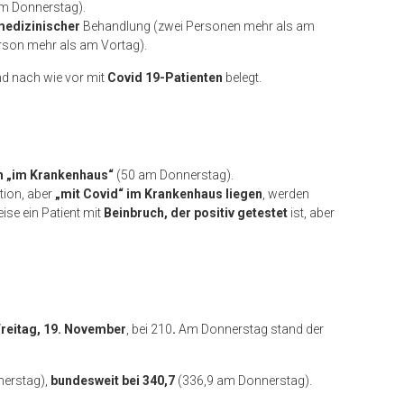
am Donnerstag).
vmedizinischer
Behandlung (zwei Personen mehr als am
erson mehr als am Vortag).
nd nach wie vor mit
Covid 19-Patienten
belegt.
n „im Krankenhaus“
(50 am Donnerstag).
ation, aber
„mit Covid“ im Krankenhaus liegen
, werden
ise ein Patient mit
Beinbruch, der positiv getestet
ist, aber
.
reitag, 19. November
, bei 210
.
Am Donnerstag stand der
erstag),
bundesweit bei 340,7
(336,9 am Donnerstag).