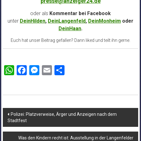
presse@anzeiger24.de
oder als
Kommentar bei
Facebook
unter
DeinHilden
,
DeinLangenfeld
,
DeinMonheim
oder
DeinHaan
.
Euch hat unser Beitrag gefallen? Dann liked und teilt ihn gerne.
WhatsApp
Facebook
Messenger
Email
Teilen
Beitragsnavigation
Polizei: Platzverweise, Ärger und Anzeigen nach dem
Stadtfest
Was den Kindern recht ist: Ausstellung in der Langenfelder