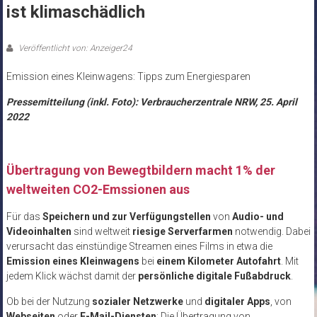
ist klimaschädlich
Veröffentlicht von: Anzeiger24
Emission eines Kleinwagens: Tipps zum Energiesparen
Pressemitteilung (inkl. Foto): Verbraucherzentrale NRW, 25. April
2022
Übertragung von Bewegtbildern macht 1% der
weltweiten CO2-Emssionen aus
Für das
Speichern und zur Verfügungstellen
von
Audio- und
Videoinhalten
sind weltweit
riesige Serverfarmen
notwendig. Dabei
verursacht das einstündige Streamen eines Films in etwa die
Emission eines Kleinwagens
bei
einem Kilometer Autofahrt
. Mit
jedem Klick wächst damit der
persönliche digitale Fußabdruck
.
Ob bei der Nutzung
sozialer Netzwerke
und
digitaler Apps
, von
Webseiten
oder
E-Mail-Diensten
: Die Übertragung von