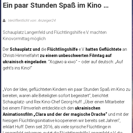
Ein paar Stunden Spaß im Kino …
Veröffentlicht von: Anzeiger24
Schauplatz Langenfeld und Flüchtlingshilfe e.V. machten
Kinovormittag möglich
Der
Schauplatz und
die
Flüchtlingshilfe
e.V.
hatten Geflüchtete
an
Christi Himmelfahrt
zu einem unbeschwerten Filmtag auf
ukrainisch eingeladen
. “Ходімо в кіно“ − oder auf deutsch: „Auf
geht’s ins Kino!“
„Von der Idee, geflüchteten Kindern ein paar Stunden Spaß im Kino zu
bereiten, waren alle Beteiligten sofort begeistert“, berichtet
Schauplatz- und Rex Kino-Chef Georg Huff. „Über einen Mitarbeiter
bei einem Filmverleih entdeckte ich den
ukrainischen
Animationsfilm „Clara und der der magische Drache“
und mit der
hiesigen Flüchtlingsinitiative kooperieren wir bereits seit Jahren“,
erklärt Huff. Denn seit 2016, als viele syrische Flüchtlinge in
Langenfeld ankamen, nutzt die Flüchtlingshilfe Langenfeld e.V. die