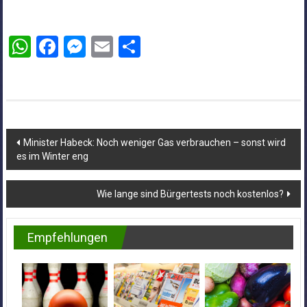
WhatsApp
Facebook
Messenger
Email
Teilen
Beitragsnavigation
Minister Habeck: Noch weniger Gas verbrauchen – sonst wird
es im Winter eng
Wie lange sind Bürgertests noch kostenlos?
Empfehlungen