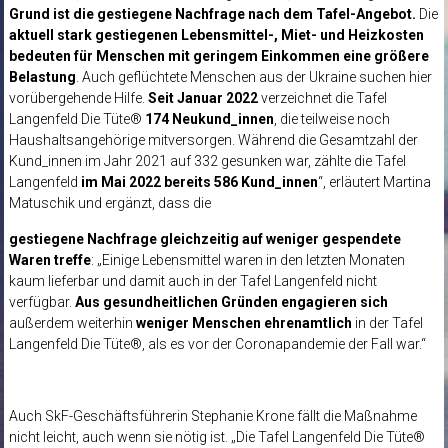
Grund ist die gestiegene Nachfrage nach dem Tafel-Angebot.
Die
aktuell stark gestiegenen Lebensmittel-, Miet- und Heizkosten
bedeuten für Menschen mit geringem Einkommen eine größere
Belastung
. Auch geflüchtete Menschen aus der Ukraine suchen hier
vorübergehende Hilfe.
Seit Januar 2022
verzeichnet die Tafel
Langenfeld Die Tüte®
174 Neukund_innen
, die teilweise noch
Haushaltsangehörige mitversorgen. Während die Gesamtzahl der
Kund_innen im Jahr 2021 auf 332 gesunken war, zählte die Tafel
Langenfeld
im Mai 2022 bereits 586 Kund_innen
“, erläutert Martina
Matuschik und ergänzt, dass die
gestiegene Nachfrage gleichzeitig auf weniger gespendete
Waren treffe
: „Einige Lebensmittel waren in den letzten Monaten
kaum lieferbar und damit auch in der Tafel Langenfeld nicht
verfügbar.
Aus gesundheitlichen Gründen engagieren
sich
außerdem weiterhin
weniger Menschen ehrenamtlich
in der Tafel
Langenfeld Die Tüte®, als es vor der Coronapandemie der Fall war.“
Auch SkF-Geschäftsführerin Stephanie Krone fällt die Maßnahme
nicht leicht, auch wenn sie nötig ist. „Die Tafel Langenfeld Die Tüte®