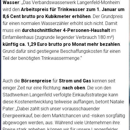
Wasser
: „Das Verbandswasserwerk Langenfeld-Monheim
wird den
Arbeitspreis für Trinkwasser zum 1. Januar um
8,6 Cent brutto pro Kubikmeter erhöhen
. Der Grundpreis
für einen normalen Wasserzähler erhöht sich nicht. Damit
muss ein
durchschnittlicher 4-Personen-Haushalt
im
Einfamilienhaus (zugrunde liegender Verbrauch 180 m³)
künftig ca. 1,29 Euro brutto pro Monat mehr bezahlen
.
Grund dafür sind gestiegene Beschaffungskosten für einen
Teil der benötigten Trinkwassermenge.“
Auch die
Börsenpreise
für
Strom und Gas
kennen seit
einiger Zeit nur eine Richtung:
nach oben
. Die von den
Stadtwerken Langenfeld verfolgte Einkaufsstrategie kann
diese Kostenentwicklung teilweise auffangen, betont Natalie
Pater: „Dabei zahlt sich unser vorausschauender
Energieeinkauf, bei dem Marktchancen und -risiken sorgfältig
abgewogen werden, aus. Während viele Unternehmen ihre
Preise stark anheben, können wir für unsere Langenfelder