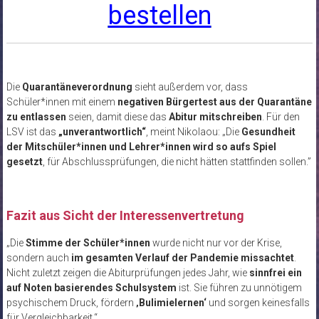
bestellen
Die
Quarantäneverordnung
sieht außerdem vor, dass
Schüler*innen mit einem
negativen Bürgertest aus der Quarantäne
zu entlassen
seien, damit diese das
Abitur mitschreiben
. Für den
LSV ist das
„unverantwortlich“
, meint Nikolaou: „Die
Gesundheit
der Mitschüler*innen und Lehrer*innen wird so aufs Spiel
gesetzt
, für Abschlussprüfungen, die nicht hätten stattfinden sollen.”
Fazit aus Sicht der Interessenvertretung
„Die
Stimme der Schüler*innen
wurde nicht nur vor der Krise,
sondern auch
im gesamten Verlauf der Pandemie missachtet
.
Nicht zuletzt zeigen die Abiturprüfungen jedes Jahr, wie
sinnfrei ein
auf Noten basierendes Schulsystem
ist. Sie führen zu unnötigem
psychischem Druck, fördern
‚Bulimielernen‘
und sorgen keinesfalls
für Vergleichbarkeit.“