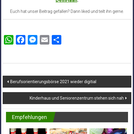
DeinHaan
.
Euch hat unser Beitrag gefallen? Dann liked und teilt ihn gerne.
WhatsApp
Facebook
Messenger
Email
Teilen
Beitragsnavigation
Berufsorientierungsbörse 2021 wieder digitial
Kinderhaus und Seniorenzentrum stehen sich nah
Empfehlungen