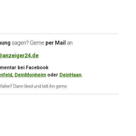
nung
sagen? Gerne
per Mail
an
@anzeiger24.de
entar bei
Facebook
nfeld
,
DeinMonheim
oder
DeinHaan
.
allen? Dann liked und teilt ihn gerne.