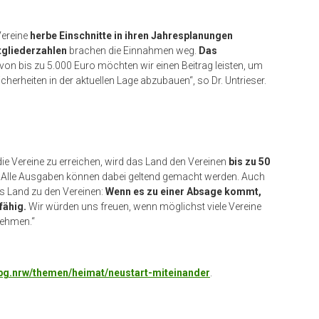
Vereine
herbe Einschnitte in ihren Jahresplanungen
tgliederzahlen
brachen die Einnahmen weg.
Das
on bis zu 5.000 Euro möchten wir einen Beitrag leisten, um
herheiten in der aktuellen Lage abzubauen“, so Dr. Untrieser.
die Vereine zu erreichen, wird das Land den Vereinen
bis zu 50
. Alle Ausgaben können dabei geltend gemacht werden. Auch
s Land zu den Vereinen:
Wenn es zu einer Absage kommt,
fähig.
Wir würden uns freuen, wenn möglichst viele Vereine
nehmen.“
g.nrw/themen/heimat/neustart-miteinander
.