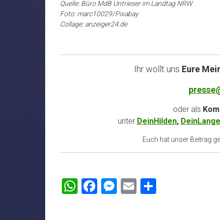
Quelle: Büro MdB Untrieser im Landtag NRW
Foto: marc10029/Pixabay
Collage: anzeiger24.de
Ihr wollt uns
Eure Mei
presse
oder als
Komm
unter
DeinHilden
,
DeinLange
Euch hat unser Beitrag gef
WhatsApp
Facebook
Messenger
Email
Teilen