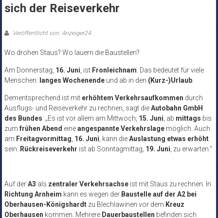
sich der Reiseverkehr
Veröffentlicht von: Anzeiger24
Wo drohen Staus? Wo lauern die Baustellen?
Am Donnerstag,
16. Juni
, ist
Fronleichnam
. Das bedeutet für viele
Menschen:
langes Wochenende
und ab in den
(Kurz-)Urlaub
.
Dementsprechend ist mit
erhöhtem Verkehrsaufkommen
durch
Ausflugs- und Reiseverkehr zu rechnen, sagt die
Autobahn GmbH
des Bundes
: „Es ist vor allem am Mittwoch,
15. Juni
, ab
mittags
bis
zum
frühen Abend
eine
angespannte Verkehrslage
möglich. Auch
am
Freitagvormittag
,
16. Juni
, kann die
Auslastung etwas erhöht
sein.
Rückreiseverkehr
ist ab Sonntagmittag,
19. Juni
, zu erwarten.“
Auf der
A3
als
zentraler Verkehrsachse
ist mit Staus zu rechnen. In
Richtung Arnheim
kann es wegen der
Baustelle auf der A2 bei
Oberhausen-Königshardt
zu Blechlawinen vor dem
Kreuz
Oberhausen
kommen. Mehrere
Dauerbaustellen
befinden sich