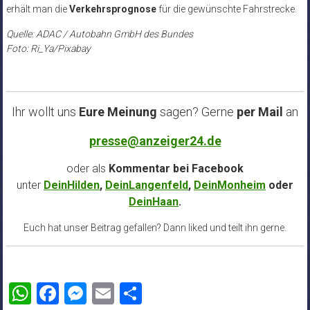
erhält man die
Verkehrsprognose
für die gewünschte Fahrstrecke.
Quelle: ADAC / Autobahn GmbH des Bundes
Foto: Ri_Ya/Pixabay
Ihr wollt uns
Eure Meinung
sagen? Gerne
per Mail
an
presse@anzeiger24.de
oder als
Kommentar bei
Facebook
unter
DeinHilden
,
DeinLangenfeld
,
DeinMonheim
oder
DeinHaan
.
Euch hat unser Beitrag gefallen? Dann liked und teilt ihn gerne.
WhatsApp
Facebook
Messenger
Email
Teilen