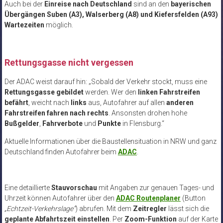
Auch bei der
Einreise nach Deutschland
sind an den
bayerischen
Übergängen Suben (A3), Walserberg (A8) und Kiefersfelden (A93)
Wartezeiten
möglich.
Rettungsgasse nicht vergessen
Der ADAC weist darauf hin: „Sobald der Verkehr stockt, muss eine
Rettungsgasse gebildet
werden. Wer den
linken Fahrstreifen
befährt
, weicht nach
links
aus, Autofahrer auf allen
anderen
Fahrstreifen fahren nach rechts
. Ansonsten drohen hohe
Bußgelder
,
Fahrverbote
und
Punkte
in Flensburg.“
Aktuelle Informationen über die Baustellensituation in NRW und ganz
Deutschland finden Autofahrer beim
ADAC
.
Eine detaillierte
Stauvorschau
mit Angaben zur genauen Tages- und
Uhrzeit können Autofahrer über den
ADAC Routenplaner
(Button
„Echtzeit-Verkehrslage“
) abrufen. Mit dem
Zeitregler
lässt sich die
geplante Abfahrtszeit einstellen
. Per
Zoom-Funktion
auf der Karte