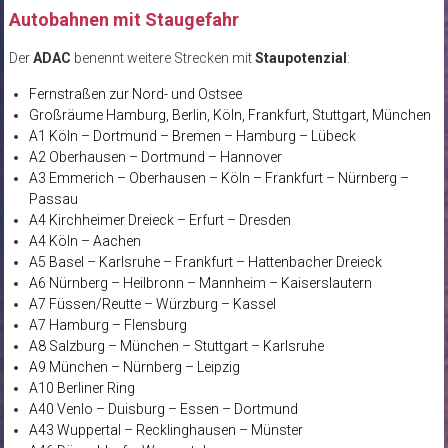
Autobahnen mit Staugefahr
Der
ADAC
benennt weitere Strecken mit
Staupotenzial
:
Fernstraßen zur Nord- und Ostsee
Großräume Hamburg, Berlin, Köln, Frankfurt, Stuttgart, München
A1 Köln – Dortmund – Bremen – Hamburg – Lübeck
A2 Oberhausen – Dortmund – Hannover
A3 Emmerich – Oberhausen – Köln – Frankfurt – Nürnberg –
Passau
A4 Kirchheimer Dreieck – Erfurt – Dresden
A4 Köln – Aachen
A5 Basel – Karlsruhe – Frankfurt – Hattenbacher Dreieck
A6 Nürnberg – Heilbronn – Mannheim – Kaiserslautern
A7 Füssen/Reutte – Würzburg – Kassel
A7 Hamburg – Flensburg
A8 Salzburg – München – Stuttgart – Karlsruhe
A9 München – Nürnberg – Leipzig
A10 Berliner Ring
A40 Venlo – Duisburg – Essen – Dortmund
A43 Wuppertal – Recklinghausen – Münster