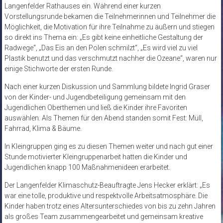
Langenfelder Rathauses ein. Während einer kurzen
Vorstellungsrunde bekamen die Teilnehmerinnen und Teilnehmer die
Möglichkeit, die Motivation für ihre Teilnahme zu äußern und stiegen
so direkt ins Thema ein: „Es gibt keine einheitliche Gestaltung der
Radwege“, „Das Eis an den Polen schmilzt“, „Es wird viel zu viel
Plastik benutzt und das verschmutzt nachher die Ozeane“, waren nur
einige Stichworte der ersten Runde.
Nach einer kurzen Diskussion und Sammlung bildete Ingrid Graser
von der Kinder- und Jugendbeteiligung gemeinsam mit den
Jugendlichen Oberthemen und ließ die Kinder ihre Favoriten
auswählen. Als Themen für den Abend standen somit Fest: Müll,
Fahrrad, Klima & Bäume.
In Kleingruppen ging es zu diesen Themen weiter und nach gut einer
Stunde motivierter Kleingruppenarbeit hatten die Kinder und
Jugendlichen knapp 100 Maßnahmenideen erarbeitet.
Der Langenfelder Klimaschutz-Beauftragte Jens Hecker erklärt: „Es
war eine tolle, produktive und respektvolle Arbeitsatmosphäre. Die
Kinder haben trotz eines Altersunterschiedes von bis zu zehn Jahren
als großes Team zusammengearbeitet und gemeinsam kreative