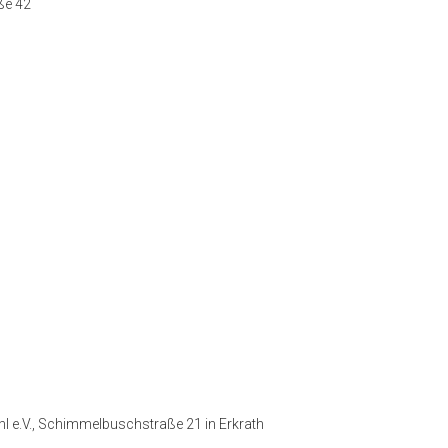
ße 42
l e.V., Schimmelbuschstraße 21 in Erkrath