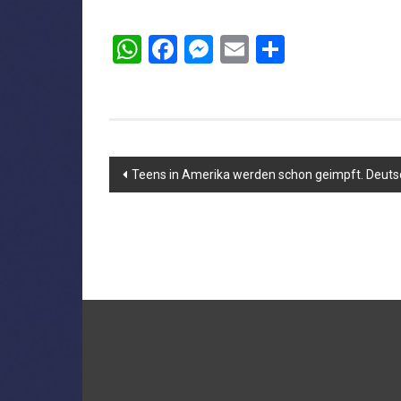
WhatsApp
Facebook
Messenger
Email
Teilen
Beitragsnavigation
Teens in Amerika werden schon geimpft. Deuts