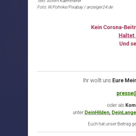
Text: Achim Kaemmerer
Foto: W.Pohnke/Pixabay / anzeiger24.de
Kein Corona-Beitr
Haltet 
Und se
Ihr wollt uns
Eure Mei
presse
oder als
Komm
unter
DeinHilden
,
DeinLange
Euch hat unser Beitrag gef