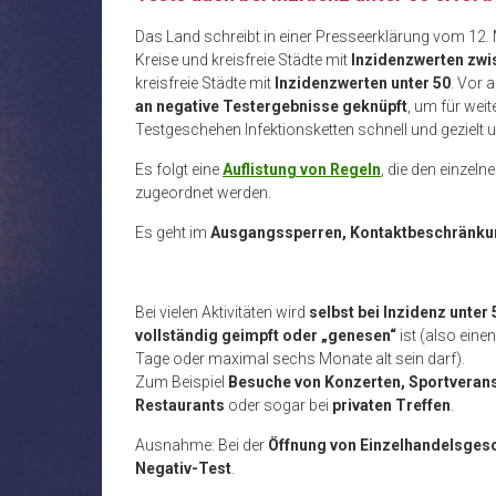
Das Land schreibt in einer Presseerklärung vom 12. 
Kreise und kreisfreie Städte mit
Inzidenzwerten zwi
kreisfreie Städte mit
Inzidenzwerten unter 50
. Vor 
an negative Testergebnisse geknüpft
, um für wei
Testgeschehen Infektionsketten schnell und gezielt 
Es folgt eine
Auflistung von Regeln
, die den einzel
zugeordnet werden.
Es geht im
Ausgangssperren, Kontaktbeschränk
Bei vielen Aktivitäten wird
selbst bei Inzidenz unter
vollständig geimpft oder „genesen“
ist (also eine
Tage oder maximal sechs Monate alt sein darf).
Zum Beispiel
Besuche von Konzerten, Sportveran
Restaurants
oder sogar bei
privaten Treffen
.
Ausnahme: Bei der
Öffnung von Einzelhandelsges
Negativ-Test
.