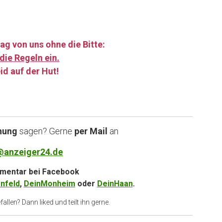
ag von uns ohne die Bitte:
die Regeln ein.
id auf der Hut!
……
nung
sagen? Gerne
per Mail
an
@anzeiger24.de
entar bei
Facebook
nfeld
,
DeinMonheim
oder
DeinHaan
.
allen? Dann liked und teilt ihn gerne.