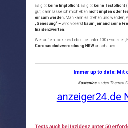
Es gibt
keine Impfpflicht
. Es gibt
keine Testpflicht
(
gut, dann lasse ich mich eben
nicht impfen oder te
einsam werden.
Man kann es drehen und wenden, 
„Genesung“ –
wird vorerst
kaum jemand seine Fre
Inzidenzwerten
.
Wer auf ein lockeres Leben bei unter 100 (Ende der „
Coronaschutzverordnung NRW
anschauen.
Immer up to date: Mit
Kostenlos
zu den Themen Sh
anzeiger24.de N
Tests auch bei Inzidenz unter 50 erford