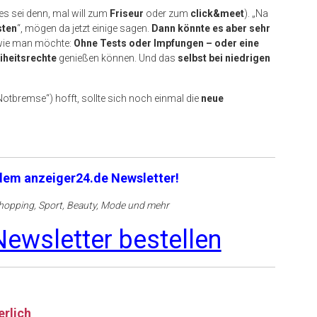
es sei denn, mal will zum
Friseur
oder zum
click&meet
). „Na
sten
“, mögen da jetzt einige sagen.
Dann könnte es aber sehr
wie man möchte:
Ohne Tests oder Impfungen – oder eine
iheitsrechte
genießen können. Und das
selbst bei niedrigen
Notbremse“) hofft, sollte sich noch einmal die
neue
 dem anzeiger24.de Newsletter!
opping, Sport, Beauty, Mode und mehr
ewsletter bestellen
erlich