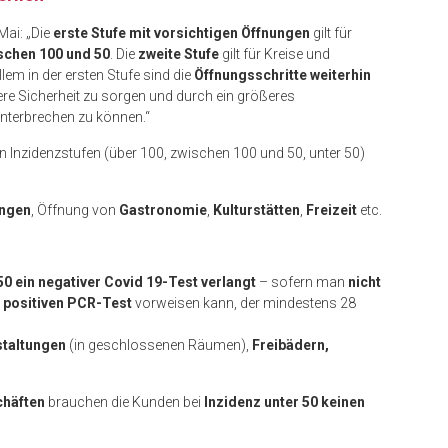
Mai: „Die
erste Stufe mit vorsichtigen Öffnungen
gilt für
schen 100 und 50
. Die
zweite Stufe
gilt für Kreise und
allem in der ersten Stufe sind die
Öffnungsschritte weiterhin
tere Sicherheit zu sorgen und durch ein größeres
unterbrechen zu können.“
nen Inzidenzstufen (über 100, zwischen 100 und 50, unter 50)
ungen
, Öffnung von
Gastronomie
,
Kulturstätten
,
Freizeit
etc.
 50 ein negativer Covid 19-Test verlangt
– sofern man
nicht
n
positiven PCR-Test
vorweisen kann, der mindestens 28
staltungen
(in geschlossenen Räumen),
Freibädern,
chäften
brauchen die Kunden bei
Inzidenz unter 50 keinen