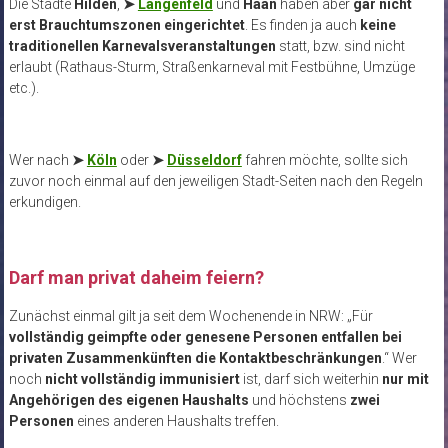
Die Städte
Hilden
,
➤
Langenfeld
und
Haan
haben aber
gar nicht
erst Brauchtumszonen eingerichtet
. Es finden ja auch
keine
traditionellen Karnevalsveranstaltungen
statt, bzw. sind nicht
erlaubt (Rathaus-Sturm, Straßenkarneval mit Festbühne, Umzüge
etc.).
Wer nach
➤
Köln
oder
➤
Düsseldorf
fahren möchte, sollte sich
zuvor noch einmal auf den jeweiligen Stadt-Seiten nach den Regeln
erkundigen.
Darf man privat daheim feiern?
Zunächst einmal gilt ja seit dem Wochenende in NRW: „Für
vollständig geimpfte oder genesene Personen entfallen bei
privaten Zusammenkünften die Kontaktbeschränkungen
.“ Wer
noch
nicht vollständig immunisiert
ist, darf sich weiterhin
nur mit
Angehörigen des eigenen Haushalts
und höchstens
zwei
Personen
eines anderen Haushalts treffen.