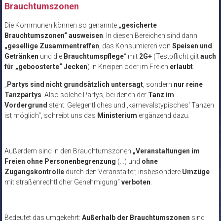
Brauchtumszonen
Die Kommunen können so genannte
„gesicherte
Brauchtumszonen“ ausweisen
. In diesen Bereichen sind dann
„gesellige Zusammentreffen
, das Konsumieren von
Speisen und
Getränken
und die
Brauchtumspflege
“ mit
2G+
(Testpflicht gilt
auch
für „geboosterte“ Jecken
) in Kneipen oder im Freien
erlaubt
.
„
Partys sind nicht grundsätzlich untersagt
, sondern
nur reine
Tanzpartys
. Also solche Partys, bei denen der
Tanz im
Vordergrund
steht. Gelegentliches und ‚karnevalstypisches‘ Tanzen
ist möglich“, schreibt uns das
Ministerium
ergänzend dazu.
Außerdem sind in den Brauchtumszonen
„Veranstaltungen im
Freien ohne Personenbegrenzung
(…) und
ohne
Zugangskontrolle
durch den Veranstalter, insbesondere
Umzüge
mit straßenrechtlicher Genehmigung“
verboten
.
Bedeutet das umgekehrt:
Außerhalb der Brauchtumszonen
sind