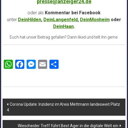
presse@anzeiger24.de
oder als
Kommentar bei
Facebook
unter
DeinHilden
,
DeinLangenfeld
,
DeinMonheim
oder
DeinHaan
.
Euch hat unser Beitrag gefallen? Dann liked und teilt ihn gerne.
WhatsApp
Facebook
Messenger
Email
Teilen
Beitragsnavigation
Corona Update: Inzidenz im Kreis Mettmann landesweit Platz
4
Wiescheider Treff führt Best Ager in die digitale Welt ein