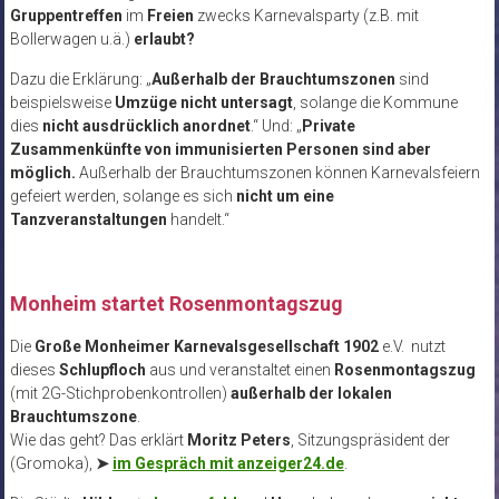
Gruppentreffen
im
Freien
zwecks Karnevalsparty (z.B. mit
Bollerwagen u.ä.)
erlaubt?
Dazu die Erklärung: „
Außerhalb der Brauchtumszonen
sind
beispielsweise
Umzüge nicht untersagt
, solange die Kommune
dies
nicht ausdrücklich anordnet
.“ Und: „
Private
Zusammenkünfte von immunisierten Personen sind aber
möglich.
Außerhalb der Brauchtumszonen können Karnevalsfeiern
gefeiert werden, solange es sich
nicht um eine
Tanzveranstaltungen
handelt.“
Monheim startet Rosenmontagszug
Die
Große Monheimer Karnevalsgesellschaft 1902
e.V. nutzt
dieses
Schlupfloch
aus und veranstaltet einen
Rosenmontagszug
(mit 2G-Stichprobenkontrollen)
außerhalb der lokalen
Brauchtumszone
.
Wie das geht? Das erklärt
Moritz Peters
, Sitzungspräsident der
(Gromoka),
➤
im Gespräch mit anzeiger24.de
.