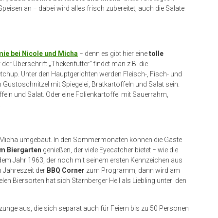
eisen an − dabei wird alles frisch zubereitet, auch die Salate
ie bei Nicole und Micha
− denn es gibt hier eine
tolle
r der Überschrift „Thekenfutter“ findet man z.B. die
tchup. Unter den Hauptgerichten werden Fleisch-, Fisch- und
Gustoschnitzel mit Spiegelei, Bratkartoffeln und Salat sein.
ffeln und Salat. Oder eine Folienkartoffel mit Sauerrahm,
t.
d Micha umgebaut. In den Sommermonaten können die Gäste
im Biergarten
genießen, der viele Eyecatcher bietet − wie die
 dem Jahr 1963, der noch mit seinem ersten Kennzeichen aus
n Jahreszeit der
BBQ Corner
zum Programm, dann wird am
len Biersorten hat sich Starnberger Hell als Liebling unteri den
zunge aus, die sich separat auch für Feiern bis zu 50 Personen