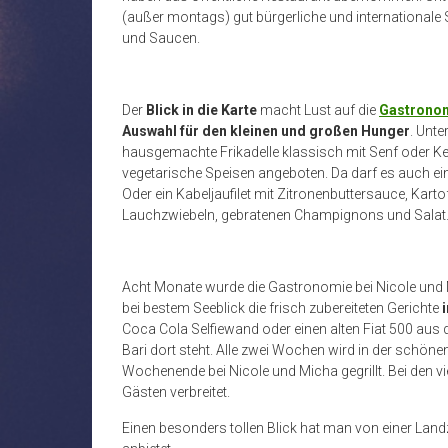
(außer montags) gut bürgerliche und internationale Sp
und Saucen.
Der
Blick in die Karte
macht Lust auf die
Gastronom
Auswahl für den kleinen und großen Hunger
. Unte
hausgemachte Frikadelle klassisch mit Senf oder Ke
vegetarische Speisen angeboten. Da darf es auch ein 
Oder ein Kabeljaufilet mit Zitronenbuttersauce, Karto
Lauchzwiebeln, gebratenen Champignons und Sala
Acht Monate wurde die Gastronomie bei Nicole un
bei bestem Seeblick die frisch zubereiteten Gerichte
Coca Cola Selfiewand oder einen alten Fiat 500 aus
Bari dort steht. Alle zwei Wochen wird in der schöne
Wochenende bei Nicole und Micha gegrillt. Bei den vie
Gästen verbreitet.
Einen besonders tollen Blick hat man von einer Land