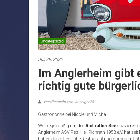
Uncategorized
Juli 29, 2022
Im Anglerheim gibt
richtig gute bürgerli
Veröffentlicht von: Anzeiger24
Gastronomie bei Nicole und Micha
Wer regelmäßig um den
Richrather See
spazieren ge
Anglerheim ASV Petri Heil Richrath 1958 e.V. hat sei
haben das öffentliche Restaurant übernommen. Unte