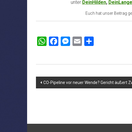
unter
DeinHilden
,
DeinLange
Euch hat unser Beitrag gef
WhatsApp
Facebook
Messenger
Email
Teilen
Beitragsnavigation
CO-Pipeline vor neuer Wende? Gericht äußert Z