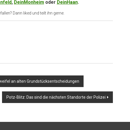
nfeld
,
DeinMonheim
oder
DeinHaan
.
allen? Dann liked und teilt ihn gerne.
weifel an alten Grundstücksentscheidungen
Potz-Blitz: Das sind die nächsten Standorte der Polizei