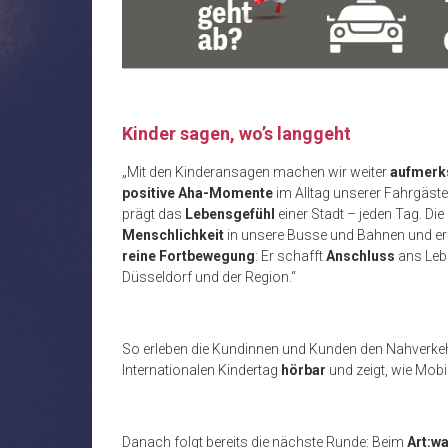
Kinder sagen, wo’s langgeht
„Mit den Kinderansagen machen wir weiter
aufmerk
positive Aha-Momente
im Alltag unserer Fahrgäste
prägt das
Lebensgefühl
einer Stadt – jeden Tag. Di
Menschlichkeit
in unsere Busse und Bahnen und eri
reine Fortbewegung
: Er schafft
Anschluss
ans Leb
Düsseldorf und der Region.“
So erleben die Kundinnen und Kunden den Nahverkeh
Internationalen Kindertag
hörbar
und zeigt, wie Mobi
Danach folgt bereits die nächste Runde: Beim
Art:wa