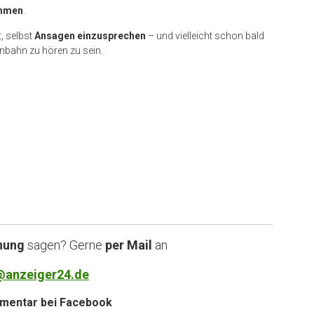
mmen
.
, selbst
Ansagen einzusprechen
– und vielleicht schon bald
nbahn zu hören zu sein.
nung
sagen? Gerne
per Mail
an
@anzeiger24.de
entar bei
Facebook