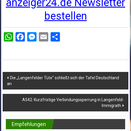
anzeiger24.de Newsletter
bestellen
WhatsApp
Facebook
Messenger
Email
Teilen
Beitragsnavigation
Die „Langenfelder Tüte“ schließt sich der Tafel Deutschland
an
A542: Kurzfristige Verbindungssperrung in Langenfeld-
Immigrath
Empfehlungen