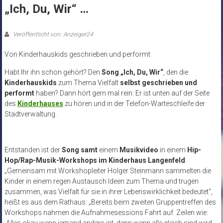
„Ich, Du, Wir“ …
Veröffentlicht von: Anzeiger24
Von Kinderhauskids geschrieben und performt
Habt Ihr ihn schon gehört? Den
Song „Ich, Du, Wir“
, den die
Kinderhauskids
zum Thema Vielfalt
selbst geschrieben und
performt
haben? Dann hört gern mal rein: Er ist unten auf der Seite
des
Kinderhauses
zu hören und in der Telefon-Warteschleife der
Stadtverwaltung.
Entstanden ist der
Song samt
einem
Musikvideo
in einem
Hip-
Hop/Rap-Musik-Workshops im Kinderhaus Langenfeld
:
„Gemeinsam mit Workshopleiter Holger Steinmann sammelten die
Kinder in einem regen Austausch Ideen zum Thema und trugen
zusammen, was Vielfalt für sie in ihrer Lebenswirklichkeit bedeutet“,
heißt es aus dem Rathaus: „Bereits beim zweiten Gruppentreffen des
Workshops nahmen die Aufnahmesessions Fahrt auf. Zeilen wie:
‚Alles okay wenn jemand anders ist, denn wenn alle gleich sind wird