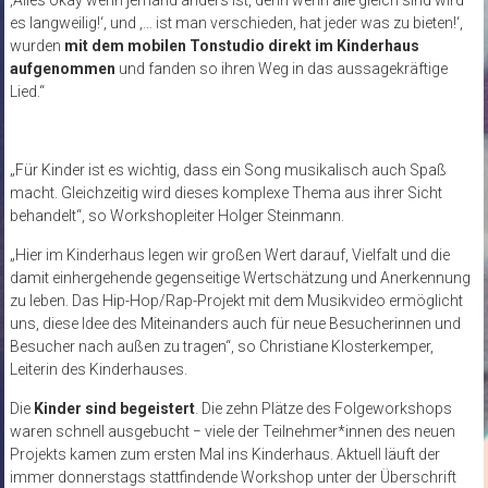
es langweilig!‘, und ‚… ist man verschieden, hat jeder was zu bieten!‘,
wurden
mit dem mobilen Tonstudio direkt im Kinderhaus
aufgenommen
und fanden so ihren Weg in das aussagekräftige
Lied.“
„Für Kinder ist es wichtig, dass ein Song musikalisch auch Spaß
macht. Gleichzeitig wird dieses komplexe Thema aus ihrer Sicht
behandelt“, so Workshopleiter Holger Steinmann.
„Hier im Kinderhaus legen wir großen Wert darauf, Vielfalt und die
damit einhergehende gegenseitige Wertschätzung und Anerkennung
zu leben. Das Hip-Hop/Rap-Projekt mit dem Musikvideo ermöglicht
uns, diese Idee des Miteinanders auch für neue Besucherinnen und
Besucher nach außen zu tragen“, so Christiane Klosterkemper,
Leiterin des Kinderhauses.
Die
Kinder sind begeistert
. Die zehn Plätze des Folgeworkshops
waren schnell ausgebucht − viele der Teilnehmer*innen des neuen
Projekts kamen zum ersten Mal ins Kinderhaus. Aktuell läuft der
immer donnerstags stattfindende Workshop unter der Überschrift