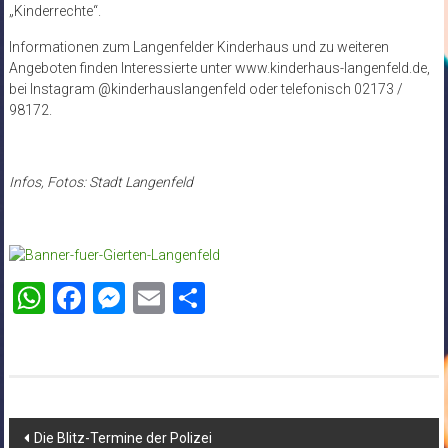
„Kinderrechte“.
Informationen zum Langenfelder Kinderhaus und zu weiteren
Angeboten finden Interessierte unter
www.kinderhaus-langenfeld.de
,
bei Instagram @kinderhauslangenfeld oder telefonisch 02173 /
98172.
Infos, Fotos: Stadt Langenfeld
WhatsApp
Facebook
Messenger
Email
Teilen
Beitragsnavigation
Die Blitz-Termine der Polizei