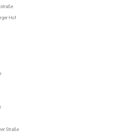
hstraße
rger Hof
e
e
her Straße