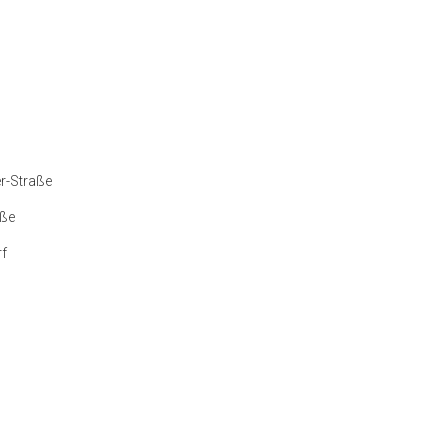
r-Straße
aße
rf