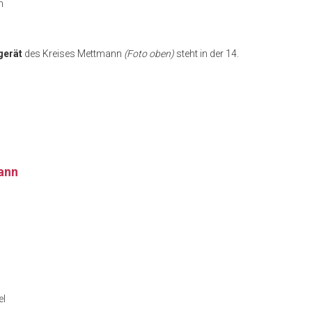
n
gerät
des Kreises Mettmann
(Foto oben)
steht in der 14.
mann
el