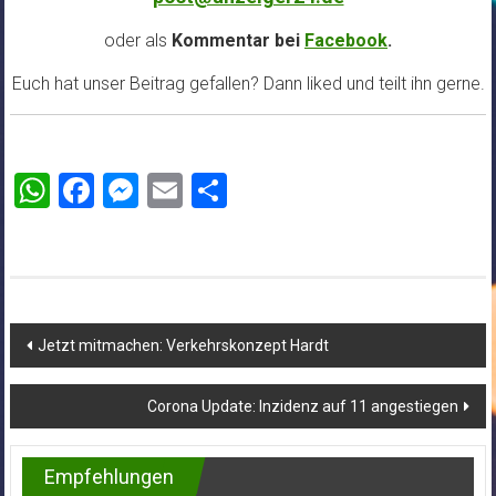
oder als
Kommentar bei
Facebook
.
Euch hat unser Beitrag gefallen? Dann liked und teilt ihn gerne.
WhatsApp
Facebook
Messenger
Email
Teilen
Beitragsnavigation
Jetzt mitmachen: Verkehrskonzept Hardt
Corona Update: Inzidenz auf 11 angestiegen
Empfehlungen