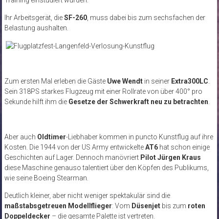
Ihr Arbeitsgerät, die
SF-260
, muss dabei bis zum sechsfachen der
Belastung aushalten.
Zum ersten Mal erleben die Gäste
Uwe Wendt
in seiner
Extra300LC
.
Sein 318PS starkes Flugzeug mit einer Rollrate von über 400° pro
Sekunde hilft ihm die
Gesetze der Schwerkraft neu zu betrachten
.
Aber auch
Oldtimer
-Liebhaber kommen in puncto Kunstflug auf ihre
Kosten. Die 1944 von der US Army entwickelte
AT6
hat schon einige
Geschichten auf Lager. Dennoch manövriert
Pilot Jürgen Kraus
diese Maschine genauso talentiert über den Köpfen des Publikums,
wie seine Boeing Stearman.
Deutlich kleiner, aber nicht weniger spektakulär sind die
maßstabsgetreuen Modellflieger
: Vom
Düsenjet
bis zum
roten
Doppeldecker
– die gesamte Palette ist vertreten.