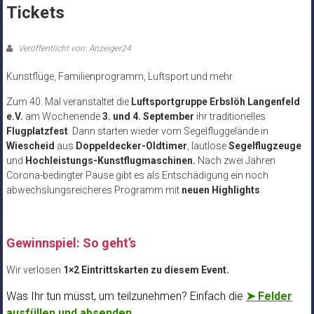
Tickets
Veröffentlicht von: Anzeiger24
Kunstflüge, Familienprogramm, Luftsport und mehr
Zum 40. Mal veranstaltet die
Luftsportgruppe Erbslöh Langenfeld
e.V.
am Wochenende
3. und 4. September
ihr traditionelles
Flugplatzfest
. Dann starten wieder vom Segelfluggelände in
Wiescheid
aus
Doppeldecker-Oldtimer
, lautlose
Segelflugzeuge
und
Hochleistungs-Kunstflugmaschinen.
Nach zwei Jahren
Corona-bedingter Pause gibt es als Entschädigung ein noch
abwechslungsreicheres Programm mit
neuen Highlights
.
Gewinnspiel: So geht’s
Wir verlosen
1×2 Eintrittskarten zu diesem Event.
Was Ihr tun müsst, um teilzunehmen? Einfach die
➤ Felder
ausfüllen und absenden
.