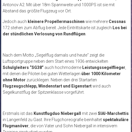
Antonov A2. Mit über 18m Spannweite und 1000PS ist sie mit
Abstand das größte Flugzeug vor Ort.
Jedoch auch
kleinere Propellermaschinen
wie mehrere
Cessnas
172 stehen zum Abflug bereit. Jede Eintrittskarte ist zugleich
Los bei
der stündlichen Verlosung von Rundflügen
.
Nach dem Motto „Segelflug damals und heute“ zeigt die
Luftsportgruppe neben dem Start eines 1936 entwickelten
Schulgleiters “SG38”
auch hochmoderne
Leistungssegelflieger
,
mit denen die Piloten bei guten Wetterlagen
über 1000 Kilometer
ohne Motor
zurücklegen. Neben den drei Startarten
Flugzeugschlepp, Windenstart und Eigenstart
wird auch
Segelkunstflug der Spitzenklasse vorgeführt.
Erstmals ist das
Kunstflugduo Niebergall
mit zwei
SIAI-Marchettis
in Langenfeld zu Gast. Ihre Flugchoreografie beinhaltet
spektakuläre
Flugmanöver
, die von Vater und Sohn Niebergall in intensivem
Training einstudiert wurden.