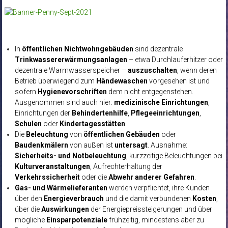
In
öffentlichen Nichtwohngebäuden
sind dezentrale
Trinkwassererwärmungsanlagen
– etwa Durchlauferhitzer oder
dezentrale Warmwasserspeicher –
auszuschalten
, wenn deren
Betrieb überwiegend zum
Händewaschen
vorgesehen ist und
sofern
Hygienevorschriften
dem nicht entgegenstehen.
Ausgenommen sind auch hier:
medizinische Einrichtungen
,
Einrichtungen der
Behindertenhilfe
,
Pflegeeinrichtungen
,
Schulen
oder
Kindertagesstätten
.
Die
Beleuchtung
von
öffentlichen Gebäuden
oder
Baudenkmälern
von außen ist
untersagt
. Ausnahme:
Sicherheits- und Notbeleuchtung
, kurzzeitige Beleuchtungen bei
Kulturveranstaltungen
, Aufrechterhaltung der
Verkehrssicherheit
oder die
Abwehr anderer Gefahren
.
Gas- und Wärmelieferanten
werden verpflichtet, ihre Kunden
über den
Energieverbrauch
und die damit verbundenen
Kosten
,
über die
Auswirkungen
der Energiepreissteigerungen und über
mögliche
Einsparpotenziale
frühzeitig, mindestens aber zu