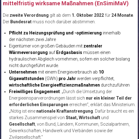
mittelfristig wirksame Maßnahmen (EnSimiMaV)
Die
zweite Verordnung
gilt ab dem
1. Oktober 2022
für
24 Monate
.
Der
Bundesrat
muss noch darüber abstimmen.
Pflicht zu Heizungsprüfung und -optimierung
innerhalb
der nächsten zwei Jahre
Eigentümer von großen Gebäuden mit
zentraler
Wärmeversorgung
auf
Erdgasbasis
müssen einen
hydraulischen Abgleich vornehmen, sofern ein solcher bislang
nicht durchgeführt wurde.
Unternehmen
mit einem Energieverbrauch ab
10
Gigawattstunden
(GWh)
pro Jahr
werden verpflichtet,
wirtschaftliche Energieeffizienzmaßnahmen
durchzuführen
Freiwilliges Engagement
: „
Durch die Umsetzung der
Energieeinsparverordnungen lässt sich
nur ein kleiner Teil der
erforderlichen Einsparungen
erreichen“, erklärt das Ministerium.
„Nötig ist eine
nationale Kraftanstrengung
. Dafür braucht es ein
starkes Zusammenspiel von
Staat, Wirtschaft
und
Gesellschaft
, von Bund, Ländern, Kommunen, Sozialpartnern,
Gewerkschaften, Handwerk und Verbänden sowie der
Zivilgesellschaft.“