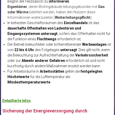
Beginn der Heizsaison zu
informieren
.
Eigentümer
, deren Wohngebäude leitungsgebunden mit
Gas
oder Wärme
beliefert werden, haben den Nutzern diese
Informationen weiterzuleiten (
Weiterleitungspflicht
).
In beheizten Geschäftsräumen des
Einzelhandels
ist das
dauerhafte Offenhalten von Ladentüren und
Eingangssystemen untersagt
, sofern das Offenhalten nicht für
die Funktion eines
Fluchtwegs
erforderlich ist.
Der Betrieb beleuchteter oder lichtemittierender
Werbeanlagen
ist
von
22 bis 6 Uhr
des Folgetages
untersagt
. Dies gilt nicht, wenn
die Beleuchtung zur Aufrechterhaltung der
Verkehrssicherheit
oder zur
Abwehr anderer Gefahren
erforderlich ist und nicht
kurzfristig durch andere Maßnahmen ersetzt werden kann.
Für Arbeitsräume in
Arbeitsstätten
gelten die
festgelegten
Höchstwerte
für die Lufttemperatur als
Mindesttemperaturwerte
.
Detaillierte Infos
Sicherung der Energieversorgung durch