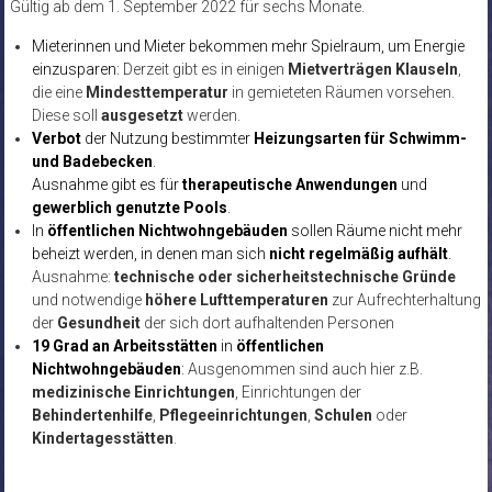
Gültig ab dem 1. September 2022 für sechs Monate.
Mieterinnen und Mieter bekommen mehr Spielraum, um Energie
einzusparen:
Derzeit gibt es in einigen
Mietverträgen Klauseln
,
die eine
Mindesttemperatur
in gemieteten Räumen vorsehen.
Diese soll
ausgesetzt
werden.
Verbot
der Nutzung bestimmter
Heizungsarten für Schwimm-
und Badebecken
.
Ausnahme gibt es für
therapeutische Anwendungen
und
gewerblich genutzte Pools
.
In
öffentlichen Nichtwohngebäuden
sollen Räume nicht mehr
beheizt werden, in denen man sich
nicht regelmäßig aufhält
.
Ausnahme:
technische oder sicherheitstechnische Gründe
und notwendige
höhere Lufttemperaturen
zur Aufrechterhaltung
der
Gesundheit
der sich dort aufhaltenden Personen
19 Grad an Arbeitsstätten
in
öffentlichen
Nichtwohngebäuden
:
Ausgenommen sind auch hier z.B.
medizinische Einrichtungen
, Einrichtungen der
Behindertenhilfe
,
Pflegeeinrichtungen
,
Schulen
oder
Kindertagesstätten
.