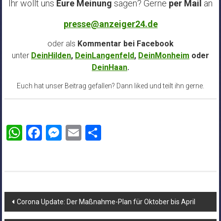
Ihr wollt uns
Eure Meinung
sagen? Gerne
per Mail
an
presse@anzeiger24.de
oder als
Kommentar bei
Facebook
unter
DeinHilden
,
DeinLangenfeld
,
DeinMonheim
oder
DeinHaan
.
Euch hat unser Beitrag gefallen? Dann liked und teilt ihn gerne.
WhatsApp
Facebook
Messenger
Email
Teilen
Beitragsnavigation
Corona Update: Der Maßnahme-Plan für Oktober bis April