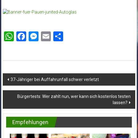
WhatsApp
Facebook
Messenger
Email
Teilen
Beitragsnavigation
37-Jähriger bei Auffahrunfall schwer verletzt
Bürgertests: Wer zahlt nun, wer kann sich kostenlos testen
lassen?
Empfehlungen