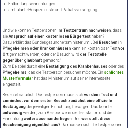
Entbindungseinrichtungen
ambulante Hospizdienste und Palliativversorgung
Und wie können Testpersonen
im Testzentrum nachweisen
, dass
sie
Anspruch auf einen kostenlosen Bürgertest
haben?
Dazu erklärt das Bundesgesundheitsministerium: „Bei
Besuchen in
Pflegeheimen oder Krankenhäusern
kann ein kostenloser Test
vor
Ort
gemacht werden, oder der Besuch wird
der Teststelle
gegenüber glaubhaft
gemacht.“
Zum Beispiel durch eine
Bestätigung des Krankenhauses
oder des
Pflegeheims
, das die Testperson besuchen möchte. Ein
schlichtes
Musterformular
hat das Ministerium auf seiner Internetseite
eingestellt.
Bedeutet natürlich: Die Testperson muss sich
vor dem Test und
zumindest vor dem ersten Besuch zunächst eine offizielle
Bestätigung
der jeweiligen Einrichtung besorgen. Das könnte
aufwendig
werden, zum Beispiel wenn die Teststation und die
Einrichtung
weiter auseinanderliegen
. Und
wer stellt diese
Bescheinigung eigentlich aus?
Da müssen sich die Testpersonen