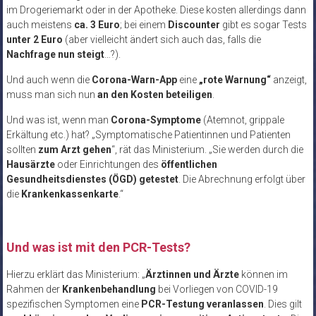
im Drogeriemarkt oder in der Apotheke. Diese kosten allerdings dann
auch meistens
ca. 3 Euro
; bei einem
Discounter
gibt es sogar Tests
unter 2 Euro
(aber vielleicht ändert sich auch das, falls die
Nachfrage nun steigt
…?).
Und auch wenn die
Corona-Warn-App
eine
„rote Warnung“
anzeigt,
muss man sich nun
an den Kosten beteiligen
.
Und was ist, wenn man
Corona-Symptome
(Atemnot, grippale
Erkältung etc.) hat? „Symptomatische Patientinnen und Patienten
sollten
zum Arzt gehen
“, rät das Ministerium. „Sie werden durch die
Hausärzte
oder Einrichtungen des
öffentlichen
Gesundheitsdienstes (ÖGD) getestet
. Die Abrechnung erfolgt über
die
Krankenkassenkarte
.“
Und was ist mit den PCR-Tests?
Hierzu erklärt das Ministerium: „
Ärztinnen und Ärzte
können im
Rahmen der
Krankenbehandlung
bei Vorliegen von COVID-19
spezifischen Symptomen eine
PCR-Testung veranlassen
. Dies gilt