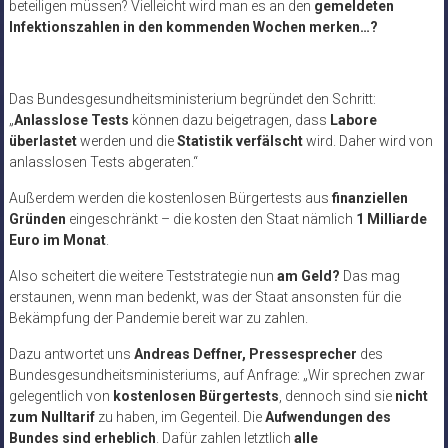
beteiligen müssen? Vielleicht wird man es an den
gemeldeten
Infektionszahlen in den kommenden Wochen merken…?
Das Bundesgesundheitsministerium begründet den Schritt:
„
Anlasslose Tests
können dazu beigetragen, dass
Labore
überlastet
werden und die
Statistik verfälscht
wird. Daher wird von
anlasslosen Tests abgeraten.“
Außerdem werden die kostenlosen Bürgertests aus
finanziellen
Gründen
eingeschränkt – die kosten den Staat nämlich
1 Milliarde
Euro im Monat
.
Also scheitert die weitere Teststrategie nun
am Geld?
Das mag
erstaunen, wenn man bedenkt, was der Staat ansonsten für die
Bekämpfung der Pandemie bereit war zu zahlen.
Dazu antwortet uns
Andreas Deffner, Pressesprecher
des
Bundesgesundheitsministeriums, auf Anfrage: „Wir sprechen zwar
gelegentlich von
kostenlosen Bürgertests
, dennoch sind sie
nicht
zum Nulltarif
zu haben, im Gegenteil. Die
Aufwendungen des
Bundes sind erheblich
. Dafür zahlen letztlich
alle