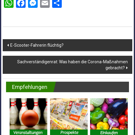
WhatsApp
Facebook
Messenger
Email
Teilen
Beitragsnavigation
E-Scooter-Fahrerin flüchtig?
Sachverständigenrat: Was haben die Corona-Maßnahmen
gebracht?
Empfehlungen