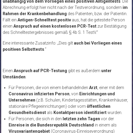
unabhängig von dem Vorliegen eines positiven Antigentests
. Die
Abrechnung erfolgt hier nicht nach der Testverordnung, sondern
im
Rahmen der Krankenbehandlung
des Patienten, bzw. der Patientin.
Fällt ein
Antigen-Schnelltest positiv
aus, hat die getestete Person
einen
Anspruch auf einen kostenlosen PCR-Test
zur Bestätigung
des Schnelltestergebnisses gemäß § 4b S. 1 TestV.“
Eine interessante Zusatzinfo: „Dies gilt
auch bei Vorliegen eines
positiven Selbsttests
.“
Einen
Anspruch auf PCR-Testung
gibt es außerdem
unter
Umständen
:
Für Personen, die von einem behandelnden
Arzt
, einer mit dem
Coronavirus infizierten Person
, von
Einrichtungen und
Unternehmen
(z.B. Schulen, Kindertagesstätten, Krankenhäuser,
stationäre Pflegeeinrichtungen) oder vom
öffentlichen
Gesundheitsdienst
als
Kontaktperson identifiziert
wurden.
Für Personen, die sich in den
letzten zehn Tagen
vor der
Einreise in die Bundesrepublik Deutschland
in einem als
Virusvariantengebiet
(Coronavirus-Einreiseverordnung)