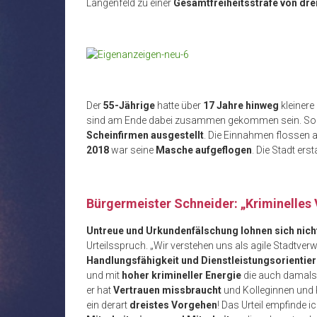
Langenfeld zu einer
Gesamtfreiheitsstrafe von dre
Der
55-Jährige
hatte über
17 Jahre hinweg
kleinere
sind am Ende dabei zusammen gekommen sein. So 
Scheinfirmen ausgestellt
. Die Einnahmen flossen 
2018
war seine
Masche aufgeflogen
. Die Stadt ers
Bürgermeister Schneider: „Kriminelles 
Untreue und Urkundenfälschung lohnen sich nich
Urteilsspruch. „Wir verstehen uns als agile Stadtve
Handlungsfähigkeit und Dienstleistungsorientie
und mit
hoher krimineller Energie
die auch damal
er hat
Vertrauen missbraucht
und Kolleginnen und 
ein derart
dreistes Vorgehen
! Das Urteil empfinde i