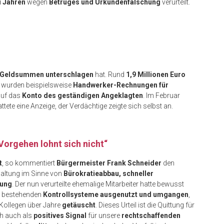
i Jahren
wegen
Betruges und Urkundenfälschung
verurteilt.
Geldsummen unterschlagen
hat. Rund
1,9 Millionen Euro
wurden beispielsweise
Handwerker-Rechnungen für
auf das
Konto des geständigen Angeklagten
. Im Februar
tattete eine Anzeige, der Verdächtige zeigte sich selbst an.
Vorgehen lohnt sich nicht“
t
, so kommentiert
Bürgermeister Frank Schneider
den
rwaltung im Sinne von
Bürokratieabbau, schneller
rung
. Der nun verurteilte ehemalige Mitarbeiter hatte bewusst
s bestehenden
Kontrollsysteme ausgenutzt und umgangen
,
Kollegen über Jahre
getäuscht
. Dieses Urteil ist die Quittung für
ch auch als
positives Signal
für unsere
rechtschaffenden