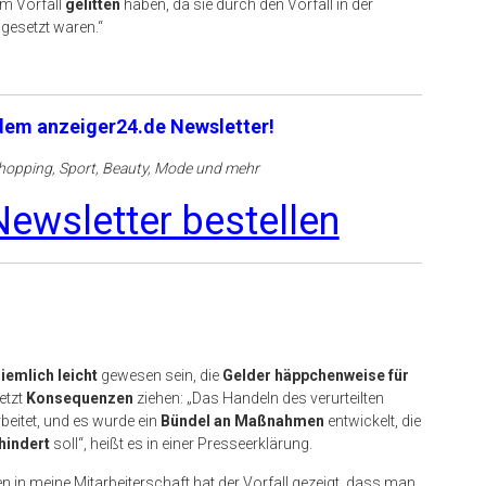
em Vorfall
gelitten
haben, da sie durch den Vorfall in der
gesetzt waren.“
 dem anzeiger24.de Newsletter!
opping, Sport, Beauty, Mode und mehr
ewsletter bestellen
iemlich leicht
gewesen sein, die
Gelder häppchenweise für
jetzt
Konsequenzen
ziehen: „Das Handeln des verurteilten
eitet, und es wurde ein
Bündel an Maßnahmen
entwickelt, die
hindert
soll“, heißt es in einer Presseerklärung.
n in meine Mitarbeiterschaft hat der Vorfall gezeigt, dass man