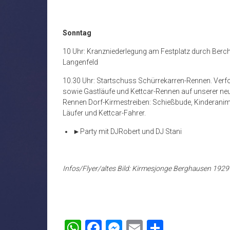
Sonntag
10 Uhr: Kranzniederlegung am Festplatz durch Ber
Langenfeld
10.30 Uhr: Startschuss Schürrekarren-Rennen.
Verf
sowie Gastläufe und Kettcar-Rennen auf unserer n
Rennen Dorf-Kirmestreiben: Schießbude, Kinderanimat
Läufer und Kettcar-Fahrer.
►
Party mit DJ
Robert und DJ Stani
Infos/
Flyer/altes Bild:
Kirmesjonge Berghausen 1929 e
WhatsApp
Facebook
Messenger
Email
Teilen