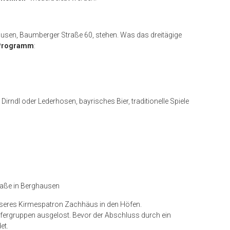
ausen, Baumberger
Straße
60, stehen. Was das dreitägige
 Programm
:
 Dirndl oder Lederhosen, bayrisches Bier, traditionelle Spiele
traße in Berghausen
nseres Kirmespatron Zachhäus in den Höfen.
fergruppen ausgelost. Bevor der Abschluss durch ein
et.