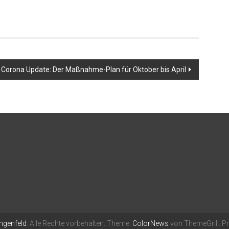
Corona Update: Der Maßnahme-Plan für Oktober bis April
ngenfeld
. Alle Rechte vorbehalten. Theme:
ColorNews
von ThemeGrill. Pr