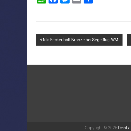
Beitragsnavigation
Nils Fecker holt Bronze bei Segelflug-WM
Copyright © 2026
DeinLa