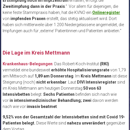
Erstimpfung noch im Impfzentrum
erhalten, erfolgt die
Zweitimpfung dann in der Praxis
.“ Vor allem für diejenigen, die
keine feste Stammpraxis haben, hat die KVNO ein
Onlineregister
von
impfenden Praxen
erstellt, das stetig aktualisiert wird. Dort
haben sich mittlerweile über 1.200 Niedergelassene angemeldet, die
Impfungen auch für ‚externe‘ Patientinnen und Patienten anbieten.“
Die Lage im Kreis Mettmann
Krankenhaus-Belegungen
:
Das Robert-Koch-Institut
(RKI)
vermeldet eine bundesweit
erhöhte Hospitalisierungsrate
von 1,79
am Mittwoch auf
1,89 am Donnerstag
. Im
Kreis Mettmann
ist diese
Steigerung (noch)
nicht erkennbar
: Laut
DIVI Intensivregister
sind
im Kreis Mettmann am heutigen Donnerstag
50 von 63
Intensivbetten
belegt.
Sechs Patienten
befinden sich nach wie
vor
in intensivmedizinischer Behandlung
;
zwei
davon werden
nach wie vor
invasiv beatmet
.
9,52% von der Gesamtzahl der Intensivbetten sind mit Covid 19-
Patienten belegt.
Diese Werte sind
nahezu unverändert
gegenüber
dem Vortag.