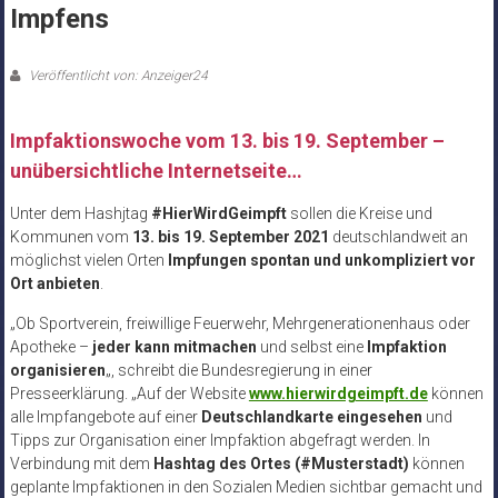
Impfens
Veröffentlicht von: Anzeiger24
Impfaktionswoche vom 13. bis 19. September –
unübersichtliche Internetseite…
Unter dem Hashjtag
#HierWirdGeimpft
sollen die Kreise und
Kommunen vom
13. bis 19. September 2021
deutschlandweit an
möglichst vielen Orten
Impfungen spontan und unkompliziert vor
Ort anbieten
.
„Ob Sportverein, freiwillige Feuerwehr, Mehrgenerationenhaus oder
Apotheke –
jeder kann mitmachen
und selbst eine
Impfaktion
organisieren
„, schreibt die Bundesregierung in einer
Presseerklärung. „Auf der Website
www.hierwirdgeimpft.de
können
alle Impfangebote auf einer
Deutschlandkarte eingesehen
und
Tipps zur Organisation einer Impfaktion abgefragt werden. In
Verbindung mit dem
Hashtag des Ortes (#Musterstadt)
können
geplante Impfaktionen in den Sozialen Medien sichtbar gemacht und