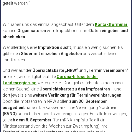
geteilt werden.“
Wir haben uns das einmal angeschaut: Unter dem
Kontaktformular
können
Organisatoren
vom Impfaktionen ihre
Daten eingeben und
abschicken.
Wer allerdings eine
Impfaktion sucht
, muss ein wenig suchen. Es
gibt einen
Slider mit einzelnen Angeboten
aus verschiedenen
Landkreisen.
Und wer auf der
Übersichtskarte „NRW“
und
„Termin vereinbaren“
anklickt, wird lediglich auf die
Corona-Infoseite der
Landesregierung
weiter geleitet. Dort gibt es (ebenfalls nach einer
kleinen Suche), eine
Übersichtskarte zu den Impfzentren
– und
dort jeweils eine
weitere Verlinkung für Terminvereinbarungen
.
Doch die Impfzentren in NRW sollen
zum 30. September
ausgedient
haben. Die Kassenärztliche Vereinigung Nordrhein
(KVNO)
schrieb dazu bereits vor einigen Tagen: Für alle Impfwilligen,
„die
ab dem 8. September
(für mRNA-Impfstoffe gilt ein
Mindestabstand von drei Wochen zur Zweitimpfung) ihre