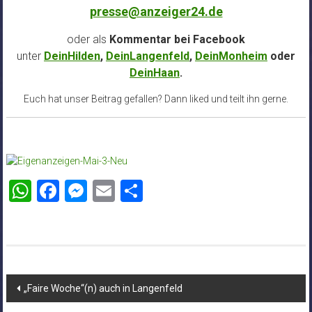
presse@anzeiger24.de
oder als
Kommentar bei
Facebook
unter
DeinHilden
,
DeinLangenfeld
,
DeinMonheim
oder
DeinHaan
.
Euch hat unser Beitrag gefallen? Dann liked und teilt ihn gerne.
WhatsApp
Facebook
Messenger
Email
Teilen
Beitragsnavigation
„Faire Woche“(n) auch in Langenfeld