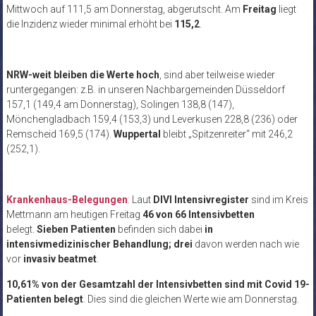
Mittwoch auf 111,5 am Donnerstag, abgerutscht. Am
Freitag
liegt
die Inzidenz wieder minimal erhöht bei
115,2
.
NRW-weit bleiben die Werte hoch
, sind aber teilweise wieder
runtergegangen: z.B. in unseren Nachbargemeinden Düsseldorf
157,1 (149,4 am Donnerstag), Solingen 138,8 (147),
Mönchengladbach 159,4 (153,3) und Leverkusen 228,8 (236) oder
Remscheid 169,5 (174).
Wuppertal
bleibt „Spitzenreiter“ mit 246,2
(252,1).
Krankenhaus-Belegungen
:
Laut
DIVI Intensivregister
sind im Kreis
Mettmann am heutigen Freitag
46 von 66 Intensivbetten
belegt.
Sieben Patienten
befinden sich dabei
in
intensivmedizinischer Behandlung;
drei
davon werden nach wie
vor
invasiv beatmet
.
10,61% von der Gesamtzahl der Intensivbetten sind mit Covid 19-
Patienten belegt
. Dies sind die gleichen Werte wie am Donnerstag.