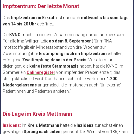
Impfzentrum: Der letzte Monat
Das
Impfzentrum in Erkrath
ist nur noch
mittwochs bis sonntags
von 14 bis 20 Uhr
geöffnet.
Die
KVNO
macht in diesem Zusammenhang darauf aufmerksam:
Für alle Impfwilligen, „die
ab dem 8. September
(für mRNA-
Impfstoffe gilt ein Mindestabstand von drei Wochen zur
Zweitimpfung) ihre
Erstimpfung noch im Impfzentrum
erhalten,
erfolgt die
Zweitimpfung dann in der Praxis
. Vor allem für
diejenigen, die
keine feste Stammpraxis
haben, hat die KVNO im
Sommer ein
Onlineregister
von impfenden Praxen erstellt, das
stetig aktualisiert wird. Dort haben sich mittlerweile über
1.200
Niedergelassene
angemeldet, die Impfungen auch für ‚externe‘
Patientinnen und Patienten anbieten.“
.
Die Lage im Kreis Mettmann
Inzidenz:
Im
Kreis Mettmann
hatte die
Inzidenz
zunächst einen
gewaltigen
Sprung nach unten
gemacht. Der Wert ist von 136,7 am