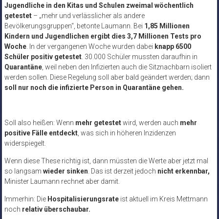
Jugendliche in den Kitas und Schulen zweimal wöchentlich
getestet
– „mehr und verlässlicher als andere
Bevölkerungsgruppen“, betonte Laumann. Bei
1,85 Millionen
Kindern und Jugendlichen ergibt dies 3,7 Millionen Tests pro
Woche
. In der vergangenen Woche wurden dabei
knapp 6500
Schüler positiv getestet
. 30.000 Schüler mussten daraufhin in
Quarantäne
, weil neben den Infizierten auch die Sitznachbarn isoliert
werden sollen. Diese Regelung soll aber bald geändert werden; dann
soll nur noch die infizierte Person in Quarantäne gehen.
Soll also heißen: Wenn
mehr getestet
wird, werden auch
mehr
positive Fälle entdeckt
, was sich in höheren Inzidenzen
widerspiegelt.
Wenn diese These richtig ist, dann müssten die Werte aber jetzt mal
so langsam
wieder sinken
. Das ist derzeit jedoch
nicht erkennbar,
Minister Laumann rechnet aber damit.
Immerhin: Die
Hospitalisierungsrate
ist aktuell im Kreis Mettmann
noch
relativ überschaubar.