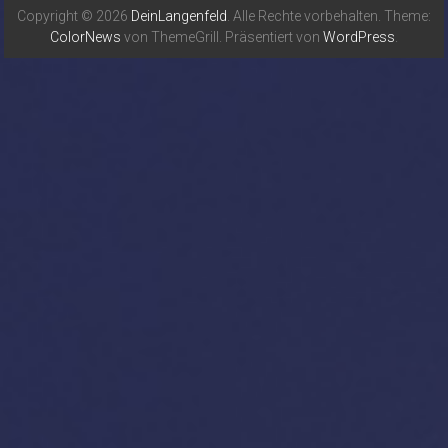
Copyright © 2026
DeinLangenfeld
. Alle Rechte vorbehalten. Theme:
ColorNews
von ThemeGrill. Präsentiert von
WordPress
.