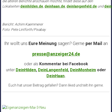
die älteren Berichte anschauen möchte, findet diese auf den
Lokalseiten
deinhilden.de
,
deinhaan.de
,
deinlangenfeld.de
und
dei
Bericht: Achim Kaemmerer
Foto: Pete Lintforth/Pixabay
Ihr wollt uns
Eure Meinung
sagen? Gerne
per Mail
an
presse@anzeiger24.de
oder als
Kommentar bei
Facebook
unter
DeinHilden
,
DeinLangenfeld
,
DeinMonheim
oder
DeinHaan
.
Euch hat unser Beitrag gefallen? Dann liked und teilt ihn gerne.