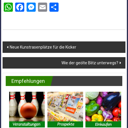
WhatsApp
Facebook
Messenger
Email
Teilen
Beitragsnavigation
Neue Kunstrasenplätze für die Kicker
Wie der geölte Blitz unterwegs?
Empfehlungen