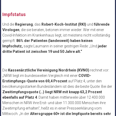
Impfstatus
Und die
Regierung
, das
Robert-Koch-Institut (RKI)
und
führende
Virologen
, die sie beraten, betonen immer wieder: Wer mit einer
Covid-Infektion im Krankenhaus liegt, ist meistens nicht vollständig
geimpft.
86% der Patienten (landesweit) haben keinen
Impfschutz,
sagte Laumann in seiner gestrigen Rede: „Und
jeder
dritte Patient ist zwischen 19 und 50 Jahre alt.“
Die
Kassenärztliche Vereinigung Nordrhein (KVNO)
rechnet vor:
„NRW liegt im bundesweiten Vergleich mit einer
COVID-
Erstimpfungs-Quote von 69,4 Prozent
auf Platz 4, unter den
bevölkerungsstarken Bundesländern ist dies die beste Quote. Bei der
Zweitimpfungsquote (…) liegt NRW mit knapp 63,2 Prozent
ebenfalls auf Platz 4
. Damit haben mittlerweile über 12.400.000
Menschen in NRW ihre Erst- und über 11.300.000 Menschen ihre
Zweitimpfung erhalten“, heißt es in einer Presseerklärung vom
Mittwoch. „In der
Altersgruppe 60+ ist die Impfquote bereits sehr