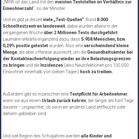
„NRW ist das Land mit den
meisten Teststellen im Verhältnis zur
Einwohnerzahl
“, so der Minister.
Und es gibt ja derzeit
viele „Test-Quellen“
: Rund
8.000
Schnelltestzentren landesweit
; dabei wurden alleine in der
vergangenen Woche
über 2 Millionen Tests durchgeführt
.
Laumann erklärte ergänzend dazu, dass
5.958 Menschen, bzw.
0,29% positiv getestet
wurden. Also eine
verschwindend kleine
Menge
, die aber offenbar ausreicht, um die
Gesundheitsämter bei
der Kontaktnachverfolgung wieder an ihre Belastungsgrenzen
zu bringen
und die
Inzidenzen
(also Neuinfektionen pro 100.000
Einwohner innerhalb von sieben Tagen)
hoch zu treiben.
Außerdem gibt es inzwischen eine
Testpflicht für Arbeitnehmer
,
wenn sie aus einem
Urlaub zurück kehren
, der länger als fünf Tage
dauerte – ungeachtet, ob sie in ein anderes Land entfleucht oder
daheim geblieben sind.
Und seit Beginn des Schuljahres werden
alle Kinder und