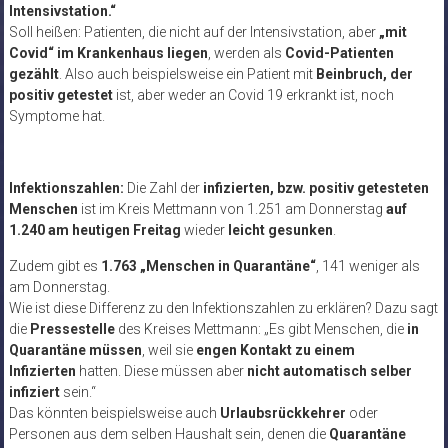
Intensivstation.“
Soll heißen: Patienten, die nicht auf der Intensivstation, aber
„mit
Covid“ im Krankenhaus liegen
, werden als
Covid-Patienten
gezählt
. Also auch beispielsweise ein Patient mit
Beinbruch, der
positiv getestet
ist, aber weder an Covid 19 erkrankt ist, noch
Symptome hat.
Infektionszahlen:
Die Zahl der
infizierten, bzw. positiv getesteten
Menschen
ist im Kreis Mettmann von 1.251 am Donnerstag
auf
1.240 am heutigen Freitag
wieder
leicht gesunken
.
Zudem gibt es
1.763 „Menschen in Quarantäne“
, 141 weniger als
am Donnerstag.
Wie ist diese Differenz zu den Infektionszahlen zu erklären? Dazu sagt
die
Pressestelle
des Kreises Mettmann: „Es gibt Menschen, die
in
Quarantäne müssen
, weil sie
engen Kontakt zu einem
Infizierten
hatten. Diese müssen aber
nicht automatisch selber
infiziert
sein.“
Das könnten beispielsweise auch
Urlaubsrückkehrer
oder
Personen aus dem selben Haushalt sein, denen die
Quarantäne