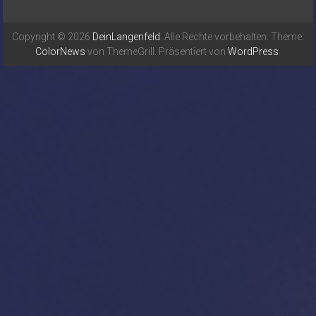
Copyright © 2026
DeinLangenfeld
. Alle Rechte vorbehalten. Theme:
ColorNews
von ThemeGrill. Präsentiert von
WordPress
.