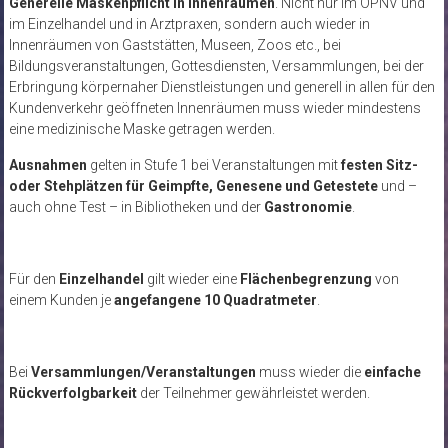
Generelle Maskenpflicht in Innenräumen
. Nicht nur im ÖPNV und
im Einzelhandel und in Arztpraxen, sondern auch wieder in
Innenräumen von Gaststätten, Museen, Zoos etc., bei
Bildungsveranstaltungen, Gottesdiensten, Versammlungen, bei der
Erbringung körpernaher Dienstleistungen und generell in allen für den
Kundenverkehr geöffneten Innenräumen muss wieder mindestens
eine medizinische Maske getragen werden.
Ausnahmen
gelten in Stufe 1 bei Veranstaltungen mit
festen Sitz-
oder Stehplätzen für Geimpfte, Genesene und Getestete
und –
auch ohne Test – in Bibliotheken und der
Gastronomie
.
Für den
Einzelhandel
gilt wieder eine
Flächenbegrenzung
von
einem Kunden je
angefangene 10 Quadratmeter
.
Bei
Versammlungen/Veranstaltungen
muss wieder die
einfache
Rückverfolgbarkeit
der Teilnehmer gewährleistet werden.