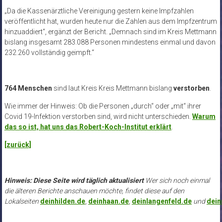
„Da die Kassenärztliche Vereinigung gestern keine Impfzahlen
veröffentlicht hat, wurden heute nur die Zahlen aus dem Impfzentrum
hinzuaddiert“, ergänzt der Bericht. „Demnach sind im Kreis Mettmann
bislang insgesamt 283.088 Personen mindestens einmal und davon
232.260 vollständig geimpft.“
764 Menschen
sind laut Kreis Kreis Mettmann bislang
verstorben
.
Wie immer der Hinweis: Ob die Personen „durch“ oder „mit“ ihrer
Covid 19-Infektion verstorben sind, wird nicht unterschieden.
Warum
das so ist, hat uns das Robert-Koch-Institut erklärt
.
[zurück]
Hinweis: Diese Seite wird täglich aktualisiert
Wer sich noch einmal
die älteren Berichte anschauen möchte, findet diese auf den
Lokalseiten
deinhilden.de
,
deinhaan.de
,
deinlangenfeld.de
und
dei