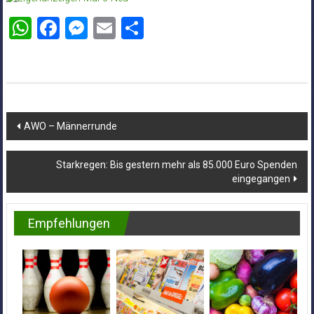
WhatsApp
Facebook
Messenger
Email
Teilen
Beitragsnavigation
AWO – Männerrunde
Starkregen: Bis gestern mehr als 85.000 Euro Spenden
eingegangen
Empfehlungen