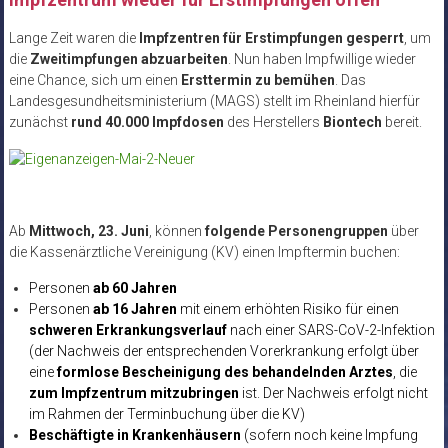
Lange Zeit waren die
Impfzentren für Erstimpfungen gesperrt
, um
die
Zweitimpfungen abzuarbeiten
. Nun haben Impfwillige wieder
eine Chance, sich um einen
Ersttermin zu bemühen
. Das
Landesgesundheitsministerium (MAGS) stellt im Rheinland hierfür
zunächst
rund 40.000 Impfdosen
des Herstellers
Biontech
bereit.
Ab
Mittwoch, 23. Juni
, können
folgende Personengruppen
über
die Kassenärztliche Vereinigung (KV) einen Impftermin buchen:
Personen
ab 60 Jahren
Personen
ab 16 Jahren
mit einem erhöhten Risiko für einen
schweren Erkrankungsverlauf
nach einer SARS-CoV-2-Infektion
(der Nachweis der entsprechenden Vorerkrankung erfolgt über
eine
formlose Bescheinigung des behandelnden Arztes
, die
zum Impfzentrum mitzubringen
ist. Der Nachweis erfolgt nicht
im Rahmen der Terminbuchung über die KV)
Beschäftigte in Krankenhäusern
(sofern noch keine Impfung