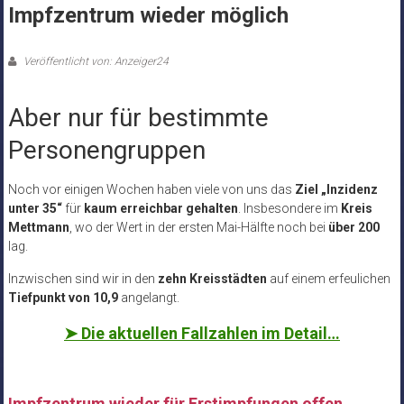
Impfzentrum wieder möglich
Veröffentlicht von: Anzeiger24
Aber nur für bestimmte
Personengruppen
Noch vor einigen Wochen haben viele von uns das
Ziel „Inzidenz
unter 35“
für
kaum erreichbar gehalten
. Insbesondere im
Kreis
Mettmann
, wo der Wert in der ersten Mai-Hälfte noch bei
über 200
lag.
Inzwischen sind wir in den
zehn Kreisstädten
auf einem erfeulichen
Tiefpunkt von 10,9
angelangt.
➤
Die aktuellen Fallzahlen im Detail…
Impfzentrum wieder für Erstimpfungen offen