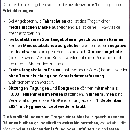
Darüber hinaus ergeben sich für die
Inzidenzstufe 1
die folgenden
Erleichterungen
:
Bei Angeboten wie
Fahrschulen
etc. ist das Tragen einer
medizinischen Maske
ausreichend. Es ist keine FFP2-Maske
mehr erforderlich.
Bei
kontaktfreien Sportangeboten in geschlossenen Räumen
können
Mindestabstände aufgehoben
werden, sofern
negative
Testnachweise
vorliegen. Somit sind auch
Gruppenangebote
(beispielsweise Aerobic-Kurse) wieder mit mehr Personen und
geringeren Abständen zulässig.
Freizeitangebote im Freien
(insbesondere Zoos) können wieder
ohne Terminbuchung und Kontaktdatenerfassung
wahrgenommen werden.
Sitzungen
,
Tagungen
und
Kongresse
können mit
mehr als
1.000 Teilnehmern im Freien
stattfinden. In
Innenräumen
sind
Veranstaltungen dieser Größenordnung ab dem
1. September
2021 mit Hygienekonzept wieder erlaubt
.
Die Verpflichtungen zum Tragen einer Maske in geschlossenen
Räumen bleiben grundsätzlich weiterhin bestehen
, wobei aber die
Maske bei
ausreichender Lüftung oder Luftfilterung
an
festen