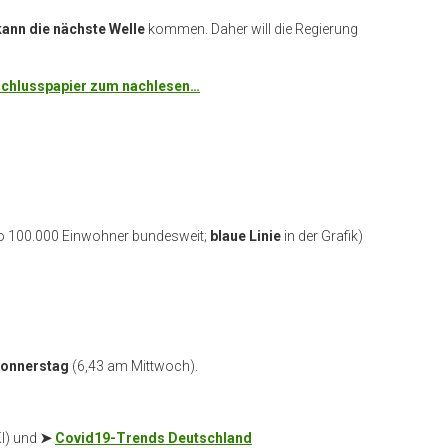
kann die nächste Welle
kommen. Daher will die Regierung
chlusspapier zum nachlesen…
ro 100.000 Einwohner bundesweit;
blaue Linie
in der Grafik)
Donnerstag
(6,43 am Mittwoch).
I) und
➤
Covid19-Trends Deutschland