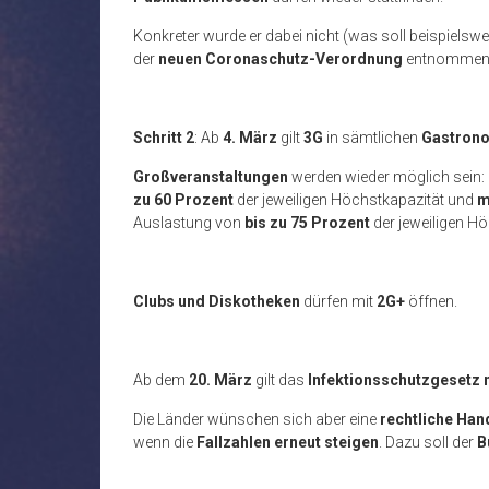
Konkreter wurde er dabei nicht (was soll beispielswe
der
neuen Coronaschutz-Verordnung
entnommen 
Schritt 2
: Ab
4. März
gilt
3G
in sämtlichen
Gastron
Großveranstaltungen
werden wieder möglich sein:
zu 60 Prozent
der jeweiligen Höchstkapazität und
m
Auslastung von
bis zu 75 Prozent
der jeweiligen H
Clubs und Diskotheken
dürfen mit
2G+
öffnen.
Ab dem
20. März
gilt das
Infektionsschutzgesetz 
Die Länder wünschen sich aber eine
rechtliche Ha
wenn die
Fallzahlen erneut steigen
. Dazu soll der
B