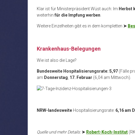
Klar ist für Ministerpräsident Wüst auch: Im
Herbst 
weiterhin
für die Impfung werben
.
Weitere Einzelheiten gibt es in dem kompletten
➤
Bes
.
Krankenhaus-Belegungen
Wie ist also die Lage?
Bundesweite Hospitalisierungsrate: 5,97
(Fälle p
am
Donnerstag
,
17. Februar
(6,04 am Mittwoch).
NRW-landesweite
Hospitalisierungsrate:
6,16 am 
Quelle und mehr Details:
➤
Robert-Koch-Institut
(RK