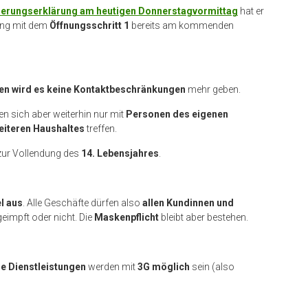
ierungserklärung am heutigen Donnerstagvormittag
hat er
ung mit dem
Öffnungsschritt 1
bereits am kommenden
en wird es keine Kontaktbeschränkungen
mehr geben.
en sich aber weiterhin nur mit
Personen des eigenen
eiteren Haushaltes
treffen.
 zur Vollendung des
14. Lebensjahres
.
l aus
. Alle Geschäfte dürfen also
allen Kundinnen und
eimpft oder nicht. Die
Maskenpflicht
bleibt aber bestehen.
e Dienstleistungen
werden mit
3G möglich
sein (also