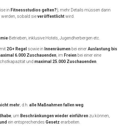
ise in
Fitnessstudios gelten?
); mehr Details müssen dann
werden, sobald sie
veröffentlicht
wird.
omie
-Betrieben, inklusive Hotels, Jugendherbergen etc.
 mit
2G+ Regel
sowie in
Innenräumen
bei einer
Auslastung bis
aximal 6.000 Zuschauenden
, im
Freien
bei einer eine
öchstkapazität und
maximal 25.000 Zuschauenden
.
nicht mehr
; d.h.
alle Maßnahmen fallen weg
.
ndhabe
, um
Beschränkungen wieder einführen
zu können,
und
ein entsprechendes
Gesetz
erarbeiten.