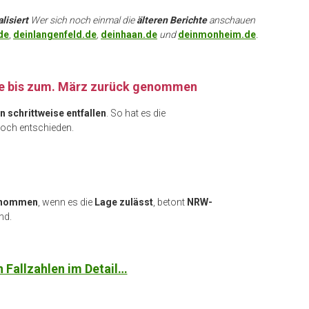
lisiert
Wer sich noch einmal die
älteren Berichte
anschauen
de
,
deinlangenfeld.de
,
deinhaan.de
und
deinmonheim.de
.
e bis zum. März zurück genommen
 schrittweise entfallen
. So hat es die
och entschieden.
enommen
, wenn es die
Lage zulässt
, betont
NRW-
nd.
n Fallzahlen im Detail…