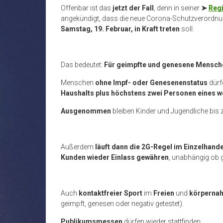
Offenbar ist das
jetzt der Fall
, denn in seiner
➤
Reg
angekündigt, dass die neue Corona-Schutzverordn
Samstag, 19. Februar, in Kraft treten
soll.
Das bedeutet:
Für geimpfte und genesene Mensch
Menschen
ohne Impf- oder Genesenenstatus
dürf
Haushalts plus höchstens zwei Personen eines w
Ausgenommen
bleiben Kinder und Jugendliche bis
Außerdem
läuft dann die 2G-Regel im Einzelhande
Kunden wieder Einlass gewähren
, unabhängig ob g
Auch
kontaktfreier Sport
im
Freien
und
körpernah
geimpft, genesen oder negativ getestet).
Publikumsmessen
dürfen wieder stattfinden.