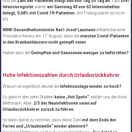
Und die
Zahl der Patienten steigt nun von Tag zu Tag an.
Laut
DIVI
Intensivregister
waren
am
Samstag
43 von 62 Intensivbetten
belegt,
9,68% mit Covid 19-Patienten.
Am Freitag waren es noch
6%.
NRW-Gesundheitsminister Karl-Josef Laumann
erklärte bei einer
Pressekonferenz am 17. August, dass die
meisten Covid-Patienten
in den Krankenhäusern nicht geimpft seien
.
Haben also die
Geimpften und Genesenen weniger zu befürchten?
Hohe Infektionszahlen durch Urlaubsrückkehrer
Warum ist eigentlich derzeit die
Infektionslage wieder so hoch?
Es gebe in den zehn Städten
keine „Hot Spots“
, erklärt uns der Kreis
Mettmann. Aber:
2/3 der Neuinfektionen seien auf
Urlaubsrückkehrer zurück zu führen.
Ist dann damit zu rechnen, dass diese Zahl
mit dem Ende der
Ferien und „Urlaubswelle“ wieder abnimmt?