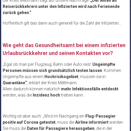
Der Kreis Mettmann sagt auf unsere Nachfrage:
„Der Anteil an
Reiserückkehrern unter den Infizierten wird nach Ferienende
zurück gehen.“
Hoffentlich gilt das dann auch generell für die Zahl der Infizierten…
Wie geht das Gesundheitsamt bei einem infizierten
Urlaubsrückkehrer und seinen Kontakten vor?
„Egal ob man per Flugzeug, Bahn oder Auto reist:
Ungeimpfte
Personen müssen sich grundsätzlich testen lassen
. Kommen
Ungeimpfte aus einem
Hochrisikogebiet
, müssen sie in
Quarantäne“
, erklärt der Kreis Mettmann.
Allein dadurch können natürlich
mehr Infektionsfälle entdeckt
werden, was die
Inzidenz hoch
treiben kann.
Wichtig ist aber auch: „Wird im Nachgang ein
Flug-Passagier
positiv auf Corona getestet
, muss die
Airline informiert
werden.
Sie muss die
Daten für Passagiere herausgeben
, die in der