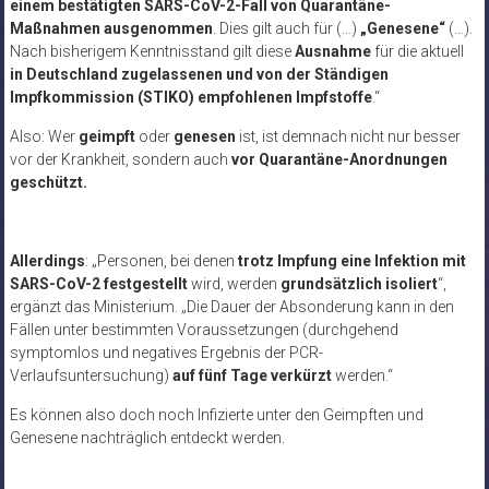
einem bestätigten SARS-CoV-2-Fall von Quarantäne-
Maßnahmen ausgenommen
. Dies gilt auch für (…)
„Genesene“
(…).
Nach bisherigem Kenntnisstand gilt diese
Ausnahme
für die aktuell
in Deutschland zugelassenen und von der Ständigen
Impfkommission (STIKO) empfohlenen Impfstoffe
.“
Also: Wer
geimpft
oder
genesen
ist, ist demnach nicht nur besser
vor der Krankheit, sondern auch
vor Quarantäne-Anordnungen
geschützt.
Allerdings
: „Personen, bei denen
trotz Impfung eine Infektion mit
SARS-CoV-2 festgestellt
wird, werden
grundsätzlich isoliert
“,
ergänzt das Ministerium. „Die Dauer der Absonderung kann in den
Fällen unter bestimmten Voraussetzungen (durchgehend
symptomlos und negatives Ergebnis der PCR-
Verlaufsuntersuchung)
auf fünf Tage verkürzt
werden.“
Es können also doch noch Infizierte unter den Geimpften und
Genesene nachträglich entdeckt werden.