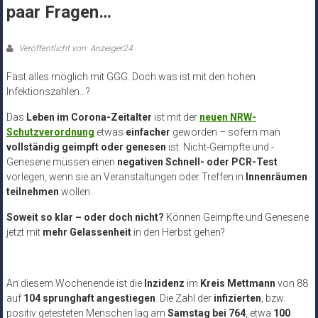
paar Fragen…
Veröffentlicht von: Anzeiger24
Fast alles möglich mit GGG. Doch was ist mit den hohen
Infektionszahlen…?
Das
Leben im Corona-Zeitalter
ist mit der
neuen NRW-
Schutzverordnung
etwas
einfacher
geworden – sofern man
vollständig geimpft oder genesen
ist. Nicht-Geimpfte und -
Genesene müssen einen
negativen Schnell- oder PCR-Test
vorlegen, wenn sie an Veranstaltungen oder Treffen in
Innenräumen
teilnehmen
wollen.
Soweit so klar – oder doch nicht?
Können Geimpfte und Genesene
jetzt mit
mehr Gelassenheit
in den Herbst gehen?
An diesem Wochenende ist die
Inzidenz
im
Kreis Mettmann
von 88
auf
104 sprunghaft angestiegen
. Die Zahl der
infizierten
, bzw.
positiv getesteten Menschen lag am
Samstag bei 764
, etwa
100