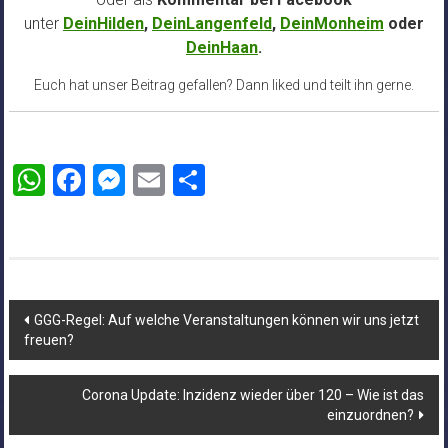
unter
DeinHilden
,
DeinLangenfeld
,
DeinMonheim
oder
DeinHaan
.
Euch hat unser Beitrag gefallen? Dann liked und teilt ihn gerne.
WhatsApp
Facebook
Messenger
Email
Teilen
Beitragsnavigation
GGG-Regel: Auf welche Veranstaltungen können wir uns jetzt
freuen?
Corona Update: Inzidenz wieder über 120 – Wie ist das
einzuordnen?