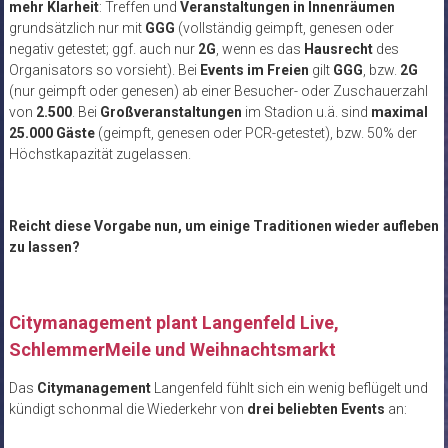
mehr Klarheit
: Treffen und
Veranstaltungen in Innenräumen
grundsätzlich nur mit
GGG
(vollständig geimpft, genesen oder
negativ getestet; ggf. auch nur
2G
, wenn es das
Hausrecht
des
Organisators so vorsieht). Bei
Events im Freien
gilt
GGG
, bzw.
2G
(nur geimpft oder genesen) ab einer Besucher- oder Zuschauerzahl
von
2.500
. Bei
Großveranstaltungen
im Stadion u.ä. sind
maximal
25.000 Gäste
(geimpft, genesen oder PCR-getestet), bzw. 50% der
Höchstkapazität zugelassen.
Reicht diese Vorgabe nun, um einige Traditionen wieder aufleben
zu lassen?
Citymanagement plant Langenfeld Live,
SchlemmerMeile und Weihnachtsmarkt
Das
Citymanagement
Langenfeld fühlt sich ein wenig beflügelt und
kündigt schonmal die Wiederkehr von
drei beliebten Events
an: