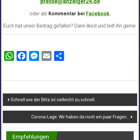
presse@anzeiger24.de
oder als
Kommentar bei
Facebook
.
Euch hat unser Beitrag gefallen? Dann liked und teilt ihn gerne.
WhatsApp
Facebook
Messenger
Email
Teilen
Beitragsnavigation
Schnell wie der Blitz ist vielleicht zu schnell…
Corona-Lage: Wir haben da noch ein paar Fragen…
Empfehlungen