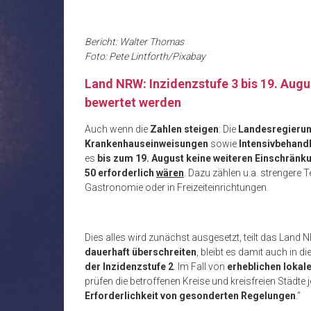
Bericht: Walter Thomas
Foto: Pete Lintforth/Pixabay
Land NRW: Inzidenzstufe 3 bis 19. Aug
bewertet werden
Auch wenn die
Zahlen steigen
: Die
Landesregieru
Krankenhauseinweisungen
sowie
Intensivbehand
es
bis zum 19. August
keine weiteren Einschränku
50 erforderlich
wären
. Dazu zählen u.a. strenger
Gastronomie oder in Freizeiteinrichtungen.
Dies alles wird zunächst ausgesetzt, teilt das La
dauerhaft überschreiten
, bleibt es damit auch in
der Inzidenzstufe 2
. Im Fall von
erheblichen lokal
prüfen die betroffenen Kreise und kreisfreien Städ
Erforderlichkeit von gesonderten Regelungen
.“