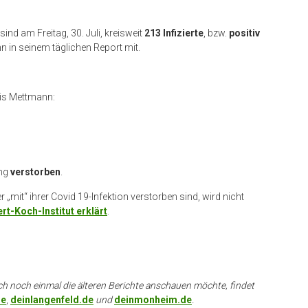
ind am Freitag, 30. Juli, kreisweit
213 Infizierte
, bzw.
positiv
nn in seinem täglichen Report mit.
eis Mettmann:
ang
verstorben
.
„mit“ ihrer Covid 19-Infektion verstorben sind, wird nicht
rt-Koch-Institut erklärt
.
ch noch einmal die älteren Berichte anschauen möchte, findet
de
,
deinlangenfeld.de
und
deinmonheim.de
.