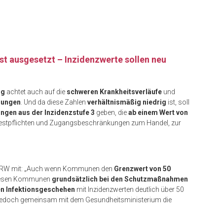
ust ausgesetzt
–
Inzidenzwerte sollen neu
ng
achtet auch auf die
schweren Krankheitsverläufe
und
lungen
. Und da diese Zahlen
verhältnismäßig niedrig
ist, soll
ngen aus der Inzidenzstufe 3
geben, die
ab einem Wert von
e Testpflichten und Zugangsbeschränkungen zum Handel, zur
nd NRW mit: „Auch wenn Kommunen den
Grenzwert von 50
 diesen Kommunen
grundsätzlich bei den Schutzmaßnahmen
en Infektionsgeschehen
mit Inzidenzwerten deutlich über 50
te jedoch gemeinsam mit dem Gesundheitsministerium die