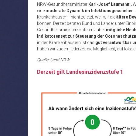
NRW-Gesundheitsminister
Karl-Josef Laumann
: „
eine
moderate Dynamik im Infektionsgeschehen
Krankenhäuser – nicht zuletzt, weil wir die
ältere Be
können. Derzeit beraten Bund und Länder unter Einbi
Gesundheitsministerkonferenz über
mögliche Neub
Indikatorenset zur Steuerung der Coronaschu
in den Krankenhäusern ist das
gut verantwortbar 
haben wir zudem jederzeit die Möglichkeit, auf lo
Quelle: Land NRW
Derzeit gilt Landesinzidenzstufe 1