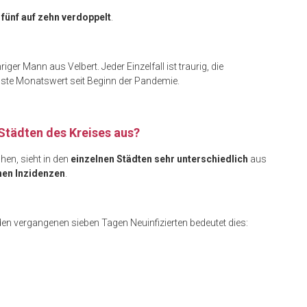
n
fünf auf zehn verdoppelt
.
hriger Mann aus Velbert. Jeder Einzelfall ist traurig, die
igste Monatswert seit Beginn der Pandemie.
 Städten des Kreises aus?
chen, sieht in den
einzelnen Städten sehr unterschiedlich
aus
nen Inzidenzen
.
den vergangenen sieben Tagen Neuinfizierten bedeutet dies: