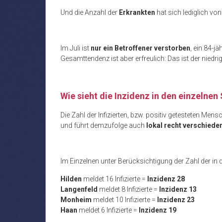
Und die Anzahl der
Erkrankten
hat sich lediglich vo
Im Juli ist
nur ein Betroffener verstorben
, ein 84-jä
Gesamttendenz ist aber erfreulich: Das ist der niedr
Wie sieht die Inzidenz in den einzelnen
Die Zahl der Infizierten, bzw. positiv getesteten Mens
und führt demzufolge auch
lokal recht verschiede
Im Einzelnen unter Berücksichtigung der Zahl der in 
Hilden
meldet 16 Infizierte =
Inzidenz 28
Langenfeld
meldet 8 Infizierte =
Inzidenz 13
Monheim
meldet 10 Infizierte =
Inzidenz 23
Haan
meldet 6 Infizierte =
Inzidenz 19