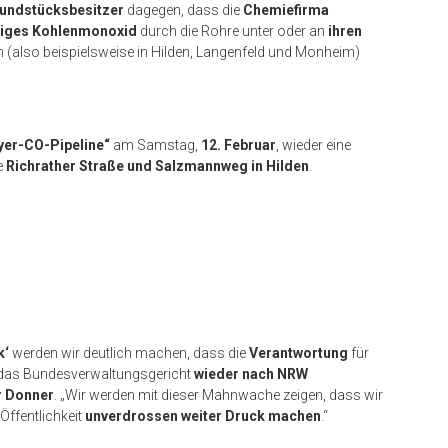
rundstücksbesitzer
dagegen, dass die
Chemiefirma
tiges Kohlenmonoxid
durch die Rohre unter oder an
ihren
(also beispielsweise in Hilden, Langenfeld und Monheim)
yer-CO-Pipeline“
am Samstag,
12. Februar
, wieder eine
e
Richrather Straße und Salzmannweg in Hilden
.
k‘
werden wir deutlich machen, dass die
Verantwortung
für
h das Bundesverwaltungsgericht
wieder nach NRW
r Donner
. „Wir werden mit dieser Mahnwache zeigen, dass wir
Öffentlichkeit
unverdrossen weiter Druck machen
.“