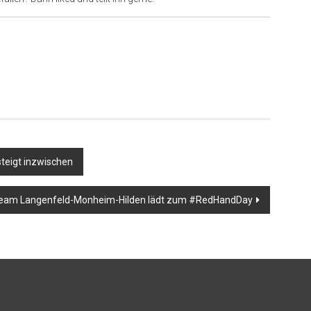
steigt inzwischen
Team Langenfeld-Monheim-Hilden lädt zum #RedHandDay