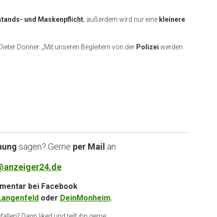
tands- und Maskenpflicht
; außerdem wird nur eine
kleinere
Dieter Donner. „Mit unseren Begleitern von der
Polizei
werden
nung
sagen? Gerne
per Mail
an
@anzeiger24.de
entar bei
Facebook
Langenfeld
oder
DeinMonheim
.
allen? Dann liked und teilt ihn gerne.