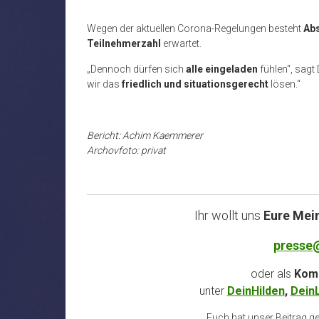
Wegen der aktuellen Corona-Regelungen besteht
Abs
Teilnehmerzahl
erwartet.
„Dennoch dürfen sich
alle eingeladen
fühlen“, sagt 
wir das
friedlich und situationsgerecht
lösen.“
Bericht: Achim Kaemmerer
Archovfoto: privat
Ihr wollt uns
Eure Mei
presse
oder als
Komm
unter
DeinHilden
,
Dein
Euch hat unser Beitrag gef