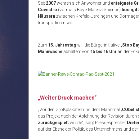
Seit
2007
wehren sich Anwohner und
enteignete G
Covestro
(vormals BayerMaterialScience)
hochgif
Häusern
zwischen Krefeld-Uerdingen und Dormagen 
transportieren will.
Zum
15. Jahrestag
will die Bürgerinitiative
„Stop Ba
Mahnwache
abhalten: von
15 bis 16 Uhr
an der Eck
„Weiter Druck machen“
„Vor den Großplakaten und dem Mahnmal
‚CObelis
das Projekt nach der Ablehnung der Revision durc
zurückgespielt
wurde“, sagt Pressesprecher
Diete
auf der Ebene der Politik, des Unternehmens und der 