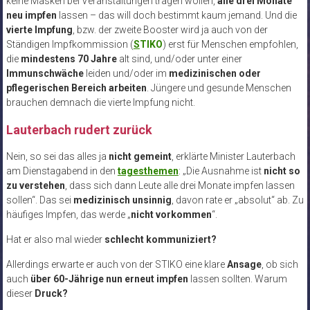
keine Masken bei Veranstaltungen tragen wollen,
alle drei Monate
neu impfen
lassen – das will doch bestimmt kaum jemand. Und die
vierte Impfung
, bzw. der zweite Booster wird ja auch von der
Ständigen Impfkommission (
S
TIKO
) erst für Menschen empfohlen,
die
mindestens 70 Jahre
alt sind, und/oder unter einer
Immunschwäche
leiden und/oder im
medizinischen oder
pflegerischen Bereich arbeiten
. Jüngere und gesunde Menschen
brauchen demnach die vierte Impfung nicht.
Lauterbach rudert zurück
Nein, so sei das alles ja
nicht gemeint
, erklärte Minister Lauterbach
am Dienstagabend in den
tagesthemen
: „Die Ausnahme ist
nicht so
zu verstehen
, dass sich dann Leute alle drei Monate impfen lassen
sollen“. Das sei
medizinisch unsinnig
, davon rate er „absolut“ ab. Zu
häufiges Impfen, das werde „
nicht vorkommen
“.
Hat er also mal wieder
schlecht kommuniziert?
Allerdings erwarte er auch von der STIKO eine klare
Ansage
, ob sich
auch
über 60-Jährige nun erneut impfen
lassen sollten. Warum
dieser
Druck?