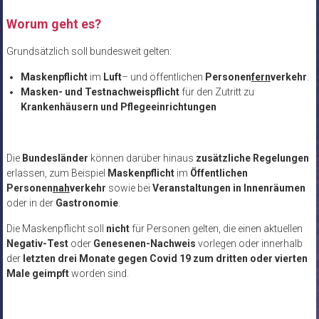
Worum geht es?
Grundsätzlich soll bundesweit gelten:
Maskenpflicht
im
Luft
– und öffentlichen
Personen
fern
verkehr
.
Masken- und Testnachweispflicht
für den Zutritt zu
Krankenhäusern und Pflegeeinrichtungen
Die
Bundesländer
können darüber hinaus
zusätzliche Regelungen
erlassen, zum Beispiel
Maskenpflicht
im
Öffentlichen
Personen
nah
verkehr
sowie bei
Veranstaltungen in Innenräumen
oder in der
Gastronomie
.
Die Maskenpflicht soll
nicht
für Personen gelten, die einen aktuellen
Negativ-Test
oder
Genesenen-Nachweis
vorlegen oder innerhalb
der
letzten drei Monate gegen Covid 19 zum dritten oder vierten
Male geimpft
worden sind.