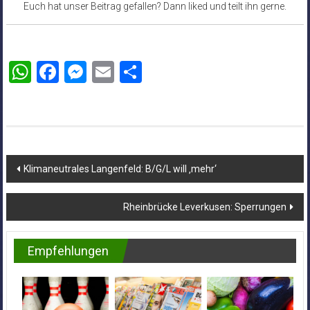
Euch hat unser Beitrag gefallen? Dann liked und teilt ihn gerne.
WhatsApp
Facebook
Messenger
Email
Teilen
Beitragsnavigation
Klimaneutrales Langenfeld: B/G/L will ‚mehr‘
Rheinbrücke Leverkusen: Sperrungen
Empfehlungen