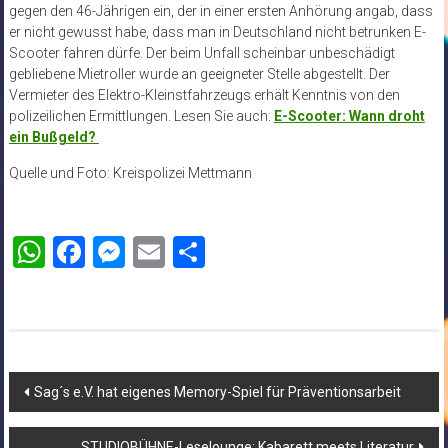
gegen den 46-Jährigen ein, der in einer ersten Anhörung angab, dass
er nicht gewusst habe, dass man in Deutschland nicht betrunken E-
Scooter fahren dürfe. Der beim Unfall scheinbar unbeschädigt
gebliebene Mietroller wurde an geeigneter Stelle abgestellt. Der
Vermieter des Elektro-Kleinstfahrzeugs erhält Kenntnis von den
polizeilichen Ermittlungen. Lesen Sie auch:
E-Scooter: Wann droht
ein Bußgeld?
Quelle und Foto: Kreispolizei Mettmann
WhatsApp
Facebook
Messenger
Email
Teilen
Beitragsnavigation
Sag´s e.V. hat eigenes Memory-Spiel für Präventionsarbeit
STUDIOBÜHNE-Leselounge: Kabarett meets Literatur