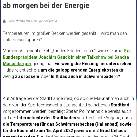
ab morgen bei der Energie
Veröffentlicht von: Anzeiger24
Temperaturen im großen Becken werden gesenkt – wird man den
Unterschied spüren?
Man muss ja nicht gleich „für den Frieden frieren“, wie es einmal
Ex-
Bundespräsident Joachim Gauck in einer Talkshow bei Sandra
Maischberger
gesagt hat.
Ein wenig die Heizung herunterdrehen
– das reicht schon,
um die galoppierenden Energiekosten
ein
wenig
zu drosseln
. Aber
hilft das auch in Schwimmbädern?
Auf Anfrage bei der Stadt Langenfeld, ob solche Maßnahmen auch in
dem von der Sportgemeinschaft Langenfeld betriebenen
Stadtbad
vorgenommen werden, bestätigt Stefan Pollmanns die bereits auch
auf der
Internetseite des Stadtbades
veröffentlichte Angabe, dass
die Temperaturen für das Schwimmerbecken (Hallenbad) sowie
für die Raumluft zum 15. April 2022 jeweils um 2 Grad Celsius
gesenkt werden
. Für die Wassertemperatur bedeutet dies 26 Grad