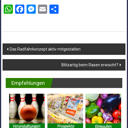
WhatsApp
Facebook
Messenger
Email
Teilen
Beitragsnavigation
Das Radfahrkonzept aktiv mitgestalten
Blitzartig beim Rasen erwischt?
Empfehlungen