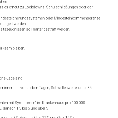
öhen.
 dass es erneut zu Lockdowns, Schulschließungen oder gar
 Mindestsicherungssystemen oder Mindesteinkommensgrenze
rlängert werden.
tszeugnissen soll härter bestraft werden.
wirksam bleiben.
ona-Lage sind
er innerhalb von sieben Tagen; Schwellenwerte: unter 35,
tienten mit Symptomen“ im Krankenhaus pro 100.000
5, danach 1,5 bis 5 und über 5
e: unter 3%, danach 3 bis 12% und über 12%)