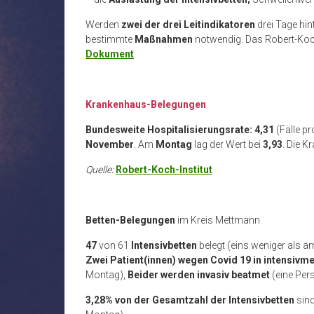
Werden
zwei der drei Leitindikatoren
drei Tage hin
bestimmte
Maßnahmen
notwendig. Das Robert-Koch-
Dokument
.
Krankenhaus-Belegungen
Bundesweite Hospitalisierungsrate: 4,31
(Fälle p
November
. Am
Montag
lag der Wert bei
3,93
. Die 
Quelle:
Robert-Koch-Institut
Betten-Belegungen
im Kreis Mettmann
47
von 61
Intensivbetten
belegt (eins weniger als 
Zwei Patient(innen)
wegen Covid 19 in intensivm
Montag),
Beider werden
invasiv beatmet
(eine Pe
3,28% von der Gesamtzahl der Intensivbetten
sin