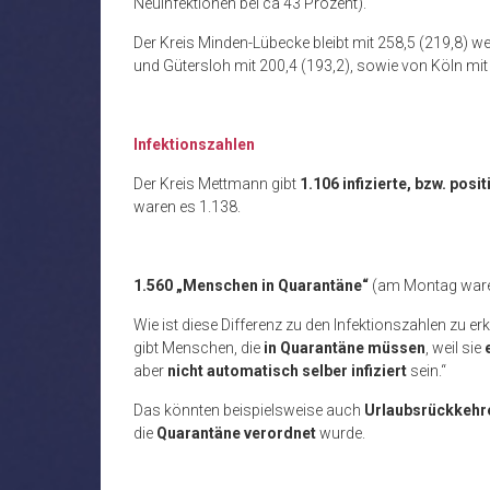
Neuinfektionen bei ca 43 Prozent).
Der Kreis Minden-Lübecke bleibt mit 258,5 (219,8) wei
und Gütersloh mit 200,4 (193,2), sowie von Köln mit
Infektionszahlen
Der Kreis Mettmann gibt
1.106 infizierte, bzw. pos
waren es 1.138.
1.560 „Menschen in Quarantäne“
(am Montag ware
Wie ist diese Differenz zu den Infektionszahlen zu er
gibt Menschen, die
in Quarantäne müssen
, weil sie
aber
nicht automatisch selber infiziert
sein.“
Das könnten beispielsweise auch
Urlaubsrückkehr
die
Quarantäne verordnet
wurde.