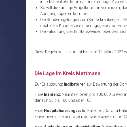
innerbetriebliche Informationskampagne“ zu erh
So will die künftige Ampelkoalition verhindern,
Ausgangssperren komme.
Die Sonderregelungen zum Kinderkrankengeld,
nach dem Künstlerversicherungsgesetz sollen ve
Die Fälschung von Impfausweisen oder Gesundhei
Diese Regeln sollen vorerst bis zum 19. März 2022 
Die Lage im Kreis Mettmann
Zur Erläuterung:
Indikatoren
zur Bewertung der Cor
– die
Inzidenz
; Neuinfektionen pro 100.000 Einwohn
danach 35 bis 100 und über 100
– die
Hospitalisierungsrate;
Fälle der „Corona-Pa
Einwohner in sieben Tagen; Schwellenwerte: unter 1,
– die
Auslastung der Intensivbetten;
Schwellenwert