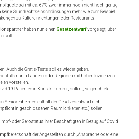
Impfquote sei mit ca. 67% zwar immer noch nicht hoch genug.
en keine Grundrechtseinschränkungen mehr wie zum Beispiel
ungen zu Kultureinrichtungen oder Restaurants.
itionspartner haben nun einen
Gesetzentwurf
vorgelegt, über
n soll.
n. Auch die Gratis-Tests soll es wieder geben.
nenfalls nur in Ländern oder Regionen mit hohen Inzidenzen.
eien vorstellen.
id 19-Patienten in Kontakt kommt, sollen „zielgerichtete
 in Seniorenheimen enthält der Gesetzesentwurf nicht.
flicht in geschlossenen Räumlichkeiten etc.) sollen
 Impf- oder Serostatus ihrer Beschäftigten in Bezug auf Covid
 Impfbereitschaft der Angestellten durch „Ansprache oder eine