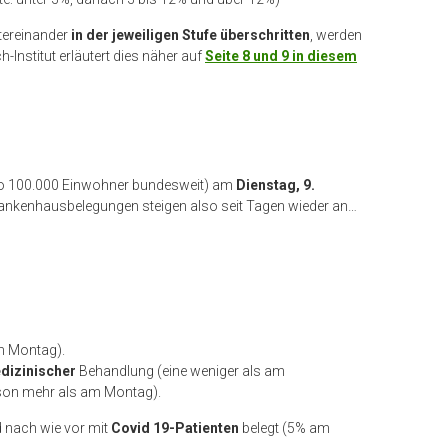
tereinander
in der jeweiligen Stufe
überschritten
, werden
Institut erläutert dies näher auf
Seite 8 und 9 in diesem
ro 100.000 Einwohner bundesweit) am
Dienstag, 9.
Krankenhausbelegungen steigen also seit Tagen wieder an…
am Montag).
edizinischer
Behandlung (eine weniger als am
rson mehr als am Montag).
d nach wie vor mit
Covid 19-Patienten
belegt (5% am