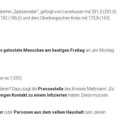
terhin „Spitzenreiter“, gefolgt von Leverkusen mit 201,3 (201,9)
 192 (185,6) und dem Oberbergischen Kreis mit 170,8 (163).
itiv getestete Menschen am heutigen Freitag
an; am Montag
n es 1.550).
klären? Dazu sagt die
Pressestelle
des Kreises Mettmann: „Es
engen Kontakt zu einem Infizierten
hatten. Diese müssen
er
oder
Personen aus dem selben Haushalt
sein, denen