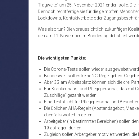
Tragweite“ am 25. November 2021 enden solle. Die 
Dennoch rechtfertige sie für die geimpften Mensch
Lockdowns, Kontaktverbote oder Zugangsbeschränk
Was also tun? Die voraussichtlich zukünftigen Koal
den am 11. November im Bundestag debattiert werde
Die wichtigsten Punkte:
Die Corona-Tests sollen wieder ausgeweitet werde
Bundesweit soll es keine 2G-Regel geben. Gegebe
Aber 3G am Arbeitsplatz können sich die drei Part
Für Krankenhaus- und Pflegepersonal, das mit Cov
Zuschläge“ gezahlt werden.
Eine Testpflicht für Pflegepersonal und Besucher
Die üblichen AHA-Regeln (Abstandsgebot, Maskenp
ebenfalls weiterhin gelten.
Arbeitgeber (in bestimmten Bereichen) sollen den
19 abfragen dürfen.
Zugleich sollen Arbeitgeber motiviert werden, die