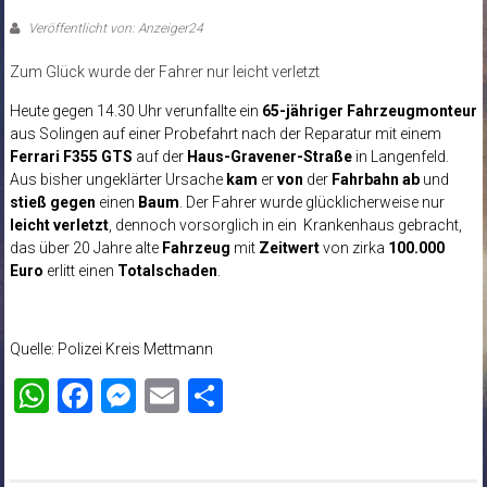
Veröffentlicht von: Anzeiger24
Zum Glück wurde der Fahrer nur leicht verletzt
Heute gegen 14.30 Uhr verunfallte ein
65-jähriger Fahrzeugmonteur
aus Solingen auf einer Probefahrt nach der Reparatur mit einem
Ferrari F355 GTS
auf der
Haus-Gravener-Straße
in Langenfeld.
Aus bisher ungeklärter Ursache
kam
er
von
der
Fahrbahn ab
und
stieß gegen
einen
Baum
. Der Fahrer wurde glücklicherweise nur
leicht verletzt
, dennoch vorsorglich in ein Krankenhaus gebracht,
das über 20 Jahre alte
Fahrzeug
mit
Zeitwert
von zirka
100.000
Euro
erlitt einen
Totalschaden
.
Quelle: Polizei Kreis Mettmann
WhatsApp
Facebook
Messenger
Email
Teilen